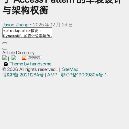
与架构权衡
Jason Zhang
•
2025 年 12 月 23 日
Article Directory
|
|
Theme by handsome
© 2026 All rights reserved.
|
SiteMap
萌ICP备
20211234号
|
AMP
|
鄂ICP备19009804号-1