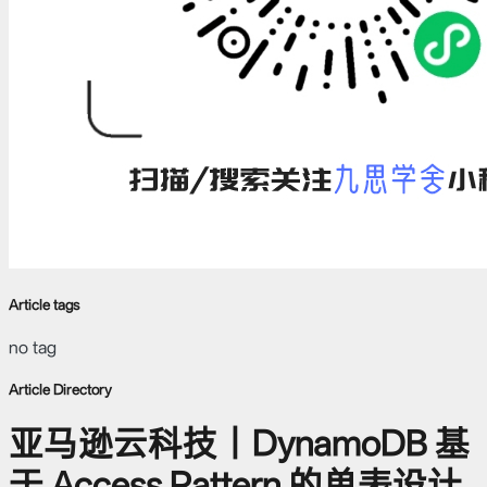
Article tags
no tag
Article Directory
亚马逊云科技｜DynamoDB 基
于 Access Pattern 的单表设计