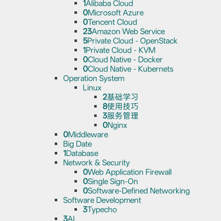
1
Alibaba Cloud
0
Microsoft Azure
0
Tencent Cloud
23
Amazon Web Service
5
Private Cloud - OpenStack
1
Private Cloud - KVM
0
Cloud Native - Docker
0
Cloud Native - Kubernets
Operation System
Linux
2
基础学习
8
使用技巧
3
服务管理
0
Nginx
0
Middleware
Big Date
1
Database
Network & Security
0
Web Application Firewall
0
Single Sign-On
0
Software-Defined Networking
Software Development
3
Typecho
3
AI