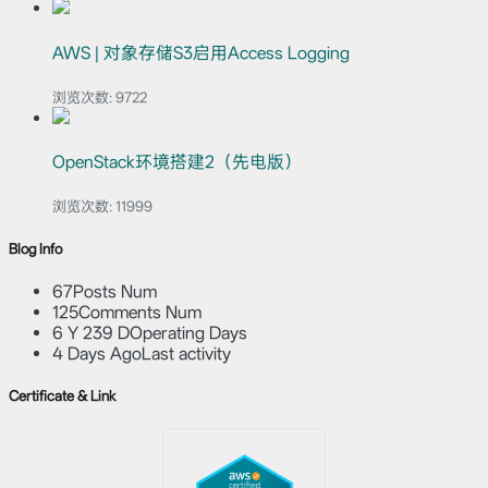
AWS | 对象存储S3启用Access Logging
浏览次数:
9722
OpenStack环境搭建2（先电版）
浏览次数:
11999
Blog Info
67
Posts Num
125
Comments Num
6 Y 239 D
Operating Days
4 Days Ago
Last activity
Certificate & Link