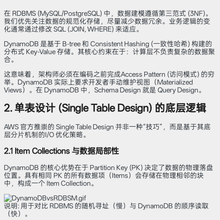
在 RDBMS (MySQL/PostgreSQL) 中，数据建模遵循第三范式 (3NF)。
我们优先关注数据的规范化存储，尽量减少数据冗余。业务逻辑的变
化通常通过修改 SQL (JOIN, WHERE) 来适应。
DynamoDB 是基于 B-tree 和 Consistent Hashing (一致性哈希) 构建的
分布式 Key-Value 存储。其核心约束在于：计算层不负责复杂的数据聚
合。
这意味着，架构师必须在编码之前完成Access Pattern (访问模式) 的穷
举。DynamoDB 实际上要求开发者手动维护视图（Materialized
Views）。在 DynamoDB 中，Schema Design 就是 Query Design。
2. 单表设计 (Single Table Design) 的底层逻辑
AWS 官方推崇的 Single Table Design 并非一种“技巧”，而是基于其底
层分片机制的I/O 优化策略。
2.1 Item Collections 与数据局部性
DynamoDB 的核心优势在于 Partition Key (PK) 决定了数据的物理落盘
位置。具有相同 PK 的所有数据项（Items）会存储在物理相邻的块
中，构成一个 Item Collection。
说明: 用于对比 RDBMS 的随机寻址（慢）与 DynamoDB 的顺序读取
（快）。