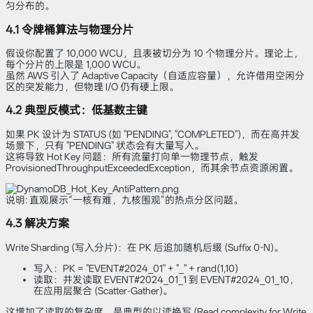
匀分布的。
4.1 令牌桶算法与物理分片
假设你配置了 10,000 WCU，且表被切分为 10 个物理分片。理论上，
每个分片的上限是 1,000 WCU。
虽然 AWS 引入了 Adaptive Capacity（自适应容量），允许借用空闲分
区的突发能力，但物理 I/O 仍有硬上限。
4.2 典型反模式：低基数主键
如果 PK 设计为 STATUS (如 "PENDING", "COMPLETED")，而在高并发
场景下，只有 "PENDING" 状态会有大量写入。
这将导致 Hot Key 问题：所有流量打向单一物理节点，触发
ProvisionedThroughputExceededException，而其余节点资源闲置。
说明: 直观展示“一核有难，九核围观”的热点分区问题。
4.3 解决方案
Write Sharding (写入分片)：在 PK 后追加随机后缀 (Suffix 0-N)。
写入：PK = "EVENT#2024_01" + "_" + rand(1,10)
读取：并发读取 EVENT#2024_01_1 到 EVENT#2024_01_10，
在应用层聚合 (Scatter-Gather)。
这增加了读取的复杂度，是典型的以读换写 (Read complexity for Write