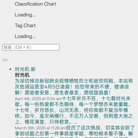
Classification Chart
Loading...
Tag Chart
Loading...
时光机
新
时光机
为深切悼念新冠肺炎疫情牺牲烈士和逝世同胞，本站将
灰色调运营至4月5日凌晨！给您带来的不便，敬请谅
解！愿逝者安息，愿生者奋发，愿祖国昌盛！
十七年岁月不在，十七载时光未
April 4th, 2020 at 11:04 am
歇。每一份热爱都不负期待，每一个梦想亦未敢重载。
十七年，岁月悠长，山河无恙，但你我都不复当年模
样。如今，虽灾祸横行，不见万人空巷，但荆楚大地之
上，樱花满堂，只待君赏。...
经历了这次挑战，切实体会到了
March 13th, 2020 at 11:26 am
拿到试题之后第一件事就是审题，哪怕根本看不懂。解