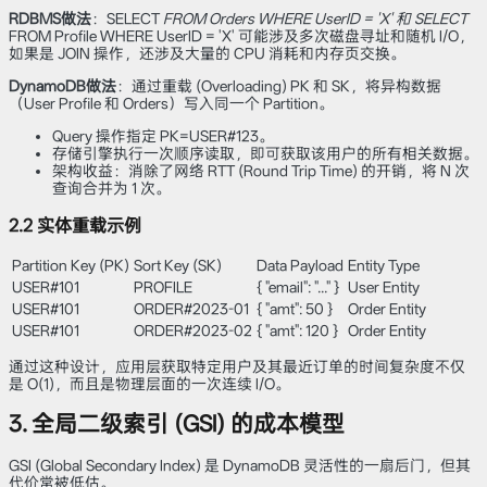
RDBMS做法
：SELECT
FROM Orders WHERE UserID = 'X' 和 SELECT
FROM Profile WHERE UserID = 'X' 可能涉及多次磁盘寻址和随机 I/O，
如果是 JOIN 操作，还涉及大量的 CPU 消耗和内存页交换。
DynamoDB做法
：通过重载 (Overloading) PK 和 SK，将异构数据
（User Profile 和 Orders）写入同一个 Partition。
Query 操作指定 PK=USER#123。
存储引擎执行一次顺序读取，即可获取该用户的所有相关数据。
架构收益：消除了网络 RTT (Round Trip Time) 的开销，将 N 次
查询合并为 1 次。
2.2 实体重载示例
Partition Key (PK)
Sort Key (SK)
Data Payload
Entity Type
USER#101
PROFILE
{ "email": "..." }
User Entity
USER#101
ORDER#2023-01
{ "amt": 50 }
Order Entity
USER#101
ORDER#2023-02
{ "amt": 120 }
Order Entity
通过这种设计，应用层获取特定用户及其最近订单的时间复杂度不仅
是 O(1)，而且是物理层面的一次连续 I/O。
3. 全局二级索引 (GSI) 的成本模型
GSI (Global Secondary Index) 是 DynamoDB 灵活性的一扇后门，但其
代价常被低估。