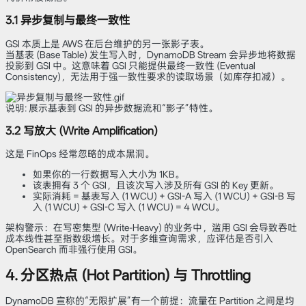
3.1 异步复制与最终一致性
GSI 本质上是 AWS 在后台维护的另一张影子表。
当基表 (Base Table) 发生写入时，DynamoDB Stream 会异步地将数据
投影到 GSI 中。这意味着 GSI 只能提供最终一致性 (Eventual
Consistency)，无法用于强一致性要求的读取场景（如库存扣减）。
说明: 展示基表到 GSI 的异步数据流和“影子”特性。
3.2 写放大 (Write Amplification)
这是 FinOps 经常忽略的成本黑洞。
如果你的一行数据写入大小为 1KB。
该表拥有 3 个 GSI，且该次写入涉及所有 GSI 的 Key 更新。
实际消耗 = 基表写入 (1 WCU) + GSI-A 写入 (1 WCU) + GSI-B 写
入 (1 WCU) + GSI-C 写入 (1 WCU) = 4 WCU。
架构警示：在写密集型 (Write-Heavy) 的业务中，滥用 GSI 会导致吞吐
成本线性甚至指数级增长。对于多维查询需求，应评估是否引入
OpenSearch 而非强行使用 GSI。
4. 分区热点 (Hot Partition) 与 Throttling
DynamoDB 宣称的“无限扩展”有一个前提：流量在 Partition 之间是均