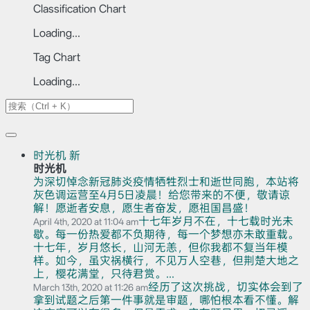
Classification Chart
Loading...
Tag Chart
Loading...
时光机
新
时光机
为深切悼念新冠肺炎疫情牺牲烈士和逝世同胞，本站将
灰色调运营至4月5日凌晨！给您带来的不便，敬请谅
解！愿逝者安息，愿生者奋发，愿祖国昌盛！
十七年岁月不在，十七载时光未
April 4th, 2020 at 11:04 am
歇。每一份热爱都不负期待，每一个梦想亦未敢重载。
十七年，岁月悠长，山河无恙，但你我都不复当年模
样。如今，虽灾祸横行，不见万人空巷，但荆楚大地之
上，樱花满堂，只待君赏。...
经历了这次挑战，切实体会到了
March 13th, 2020 at 11:26 am
拿到试题之后第一件事就是审题，哪怕根本看不懂。解