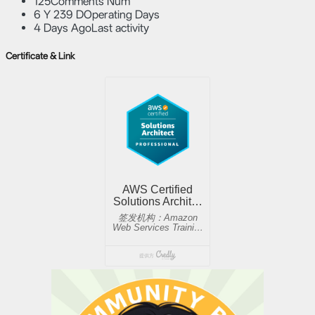
125
Comments Num
6 Y 239 D
Operating Days
4 Days Ago
Last activity
Certificate & Link