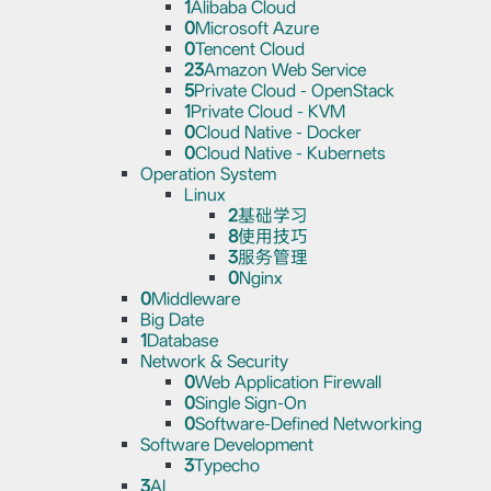
1
Alibaba Cloud
0
Microsoft Azure
0
Tencent Cloud
23
Amazon Web Service
5
Private Cloud - OpenStack
1
Private Cloud - KVM
0
Cloud Native - Docker
0
Cloud Native - Kubernets
Operation System
Linux
2
基础学习
8
使用技巧
3
服务管理
0
Nginx
0
Middleware
Big Date
1
Database
Network & Security
0
Web Application Firewall
0
Single Sign-On
0
Software-Defined Networking
Software Development
3
Typecho
3
AI