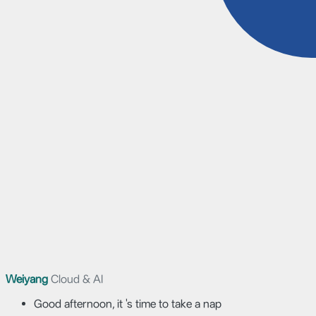
Weiyang
Cloud & AI
Good afternoon, it 's time to take a nap