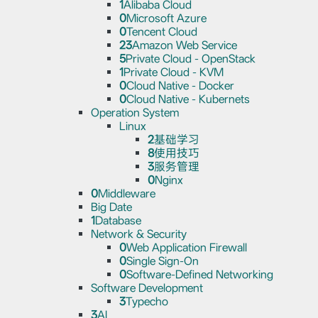
1
Alibaba Cloud
0
Microsoft Azure
0
Tencent Cloud
23
Amazon Web Service
5
Private Cloud - OpenStack
1
Private Cloud - KVM
0
Cloud Native - Docker
0
Cloud Native - Kubernets
Operation System
Linux
2
基础学习
8
使用技巧
3
服务管理
0
Nginx
0
Middleware
Big Date
1
Database
Network & Security
0
Web Application Firewall
0
Single Sign-On
0
Software-Defined Networking
Software Development
3
Typecho
3
AI