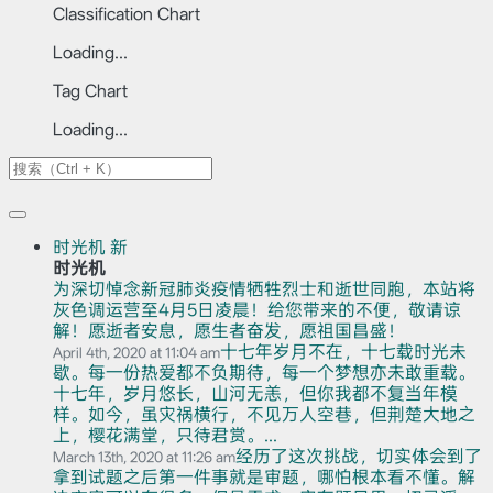
Classification Chart
Loading...
Tag Chart
Loading...
时光机
新
时光机
为深切悼念新冠肺炎疫情牺牲烈士和逝世同胞，本站将
灰色调运营至4月5日凌晨！给您带来的不便，敬请谅
解！愿逝者安息，愿生者奋发，愿祖国昌盛！
十七年岁月不在，十七载时光未
April 4th, 2020 at 11:04 am
歇。每一份热爱都不负期待，每一个梦想亦未敢重载。
十七年，岁月悠长，山河无恙，但你我都不复当年模
样。如今，虽灾祸横行，不见万人空巷，但荆楚大地之
上，樱花满堂，只待君赏。...
经历了这次挑战，切实体会到了
March 13th, 2020 at 11:26 am
拿到试题之后第一件事就是审题，哪怕根本看不懂。解