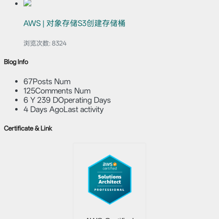
AWS | 对象存储S3创建存储桶
浏览次数:
8324
Blog Info
67
Posts Num
125
Comments Num
6 Y 239 D
Operating Days
4 Days Ago
Last activity
Certificate & Link