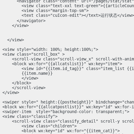
      <navigator class="content" url="/pages/stat/stat"
        <view class="text-xxl text-green">{{articleCoun
        <view class="margin-top-sm">

        <text class="cuIcon-edit"></text>运行状态</view>

      </navigator>

    </view>

  </view>

<view style="width: 100%; height:100%;">

<view class="scroll_box" >

    <scroll-view class="scroll-view_x" scroll-with-anim
    <block wx:for="{{allcatslist}}" wx:key="item">

        <view id="{{item.id_tag}}" class="item_list {{i
        {{item.name}} 

        </view>

    </block>

    </scroll-view>

</view>

<swiper style=" height:{{postheight}}" bindchange="chan
<block wx:for="{{allcatpostlist}}" wx:key="id" wx:for-i
<swiper-item  style="background-color: transparent;">

<view class="classify">

    <scroll-view class="classify_detail" scroll-y scrol
        <view class="children">

        <block wx:key="id" wx:for="{{item_cat}}">
