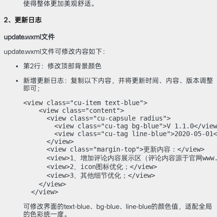
使得整体更加美观舒适。
2、更新日志
update.wxml文件
update.wxml文件可修改内容如下：
第2行：修改顶部背景颜色
新增更新日志：复制以下内容，并将更新时间、内容、版本调整
即可；
<view class="cu-item text-blue">

    <view class="content">

      <view class="cu-capsule radius">

        <view class="cu-tag bg-blue">V 1.1.0</view
        <view class="cu-tag line-blue">2020-05-01<
      </view>

      <view class="margin-top">更新内容：</view>

      <view>1、增加评论内容展示区（评论内容源于官网www.asf
      <view>2、icon图标优化；</view>

      <view>3、其他细节优化；</view>

    </view>

  </view>
可修改界面的text-blue、bg-blue、line-blue的颜色值，适配全局
的色彩统一度。