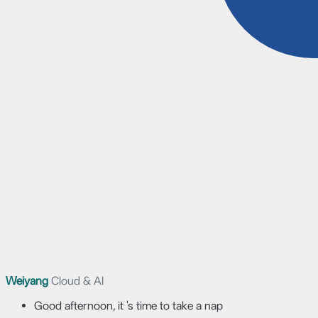
Weiyang
Cloud & AI
Good afternoon, it 's time to take a nap