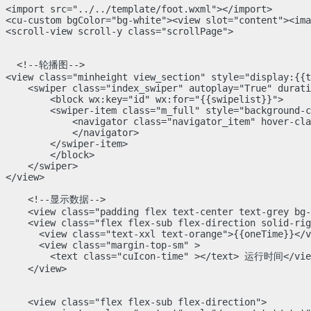
<import src="../../template/foot.wxml"></import>

<cu-custom bgColor="bg-white"><view slot="content"><ima
<scroll-view scroll-y class="scrollPage">

  <!--轮播图-->

<view class="minheight view_section" style="display:{{t
    <swiper class="index_swiper" autoplay="True" durati
        <block wx:key="id" wx:for="{{swipelist}}">

        <swiper-item class="m_full" style="background-c
            <navigator class="navigator_item" hover-cla
            </navigator>

        </swiper-item>

        </block>

    </swiper>

</view>

    <!--显示数据-->

    <view class="padding flex text-center text-grey bg-
    <view class="flex flex-sub flex-direction solid-rig
      <view class="text-xxl text-orange">{{oneTime}}</v
      <view class="margin-top-sm" >

        <text class="cuIcon-time" ></text> 运行时间</view
    </view>

    <view class="flex flex-sub flex-direction">
