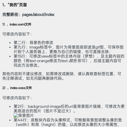
1、“我的”页面
完整路径：pages/about/index
1）、index.wxml文件
可修改内容如下：
第二行：背景色的修改
第九行：image标签中，图片为背景图底部波浪gif图，可保存图
片到个人服务器上，更换为自己的链接，也可直接去除；
第15行：可修改view标签中的主体内容（梦想），及主题内容的
颜色（将text-orange修改为text-
颜色
即可），后续主题内容可
同此方法修改。
其他内容则不建议修改，如需修改或删除，请认真核查标签位置，可
先注释调试，如无问题再删除代码。
2）、index.wxss文件
可修改内容如下：
第2行：background-image后的url是背景图片链接，可修改为更
美观适合的图片（图片不宜过大）。
第44行：该板块内容为头像样式，可根据背景图调整头像的宽
（width）和高（height）的值，以此修改头像的大小等属性，