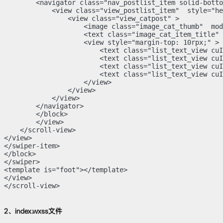
        <navigator class="nav_postlist_item solid-botto
            <view class="view_postlist_item"  style="he
                <view class="view_catpost" >

                    <image class="image_cat_thumb"  mod
                    <text class="image_cat_item_title" 
                    <view style="margin-top: 10rpx;" >

                        <text class="list_text_view cuI
                        <text class="list_text_view cuI
                        <text class="list_text_view cuI
                        <text class="list_text_view cuI
                    </view>

                </view>

            </view>

        </navigator>

        </block>

        </view>

    </scroll-view>

</view>

</swiper-item>

</block>

</swiper>

<template is="foot"></template>

</view>

</scroll-view>

2、index.wxss文件