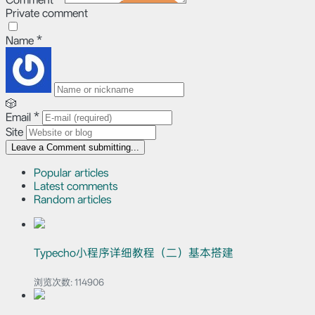
Private comment
Name
*
🎲
Email
*
Site
Leave a Comment
submitting...
Popular articles
Latest comments
Random articles
Typecho小程序详细教程（二）基本搭建
浏览次数:
114906