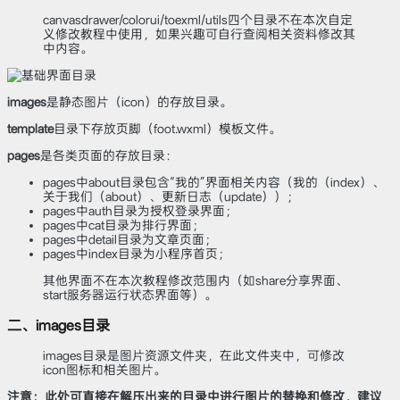
canvasdrawer/colorui/toexml/utils四个目录不在本次自定
义修改教程中使用，如果兴趣可自行查阅相关资料修改其
中内容。
images
是静态图片（icon）的存放目录。
template
目录下存放页脚（foot.wxml）模板文件。
pages
是各类页面的存放目录：
pages中about目录包含“我的”界面相关内容（我的（index）、
关于我们（about）、更新日志（update））；
pages中auth目录为授权登录界面；
pages中cat目录为排行界面；
pages中detail目录为文章页面；
pages中index目录为小程序首页；
其他界面不在本次教程修改范围内（如share分享界面、
start服务器运行状态界面等）。
二、images目录
images目录是图片资源文件夹，在此文件夹中，可修改
icon图标和相关图片。
注意：此处可直接在解压出来的目录中进行图片的替换和修改，建议