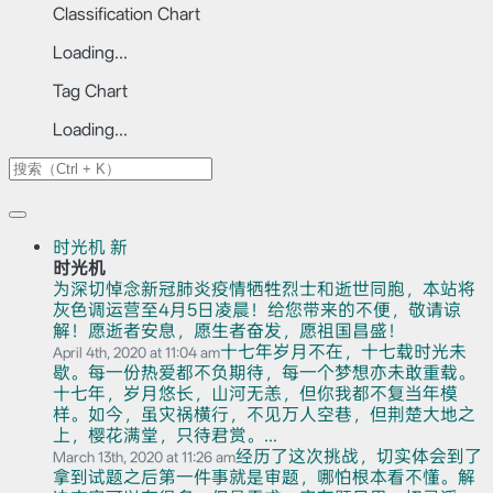
Classification Chart
Loading...
Tag Chart
Loading...
时光机
新
时光机
为深切悼念新冠肺炎疫情牺牲烈士和逝世同胞，本站将
灰色调运营至4月5日凌晨！给您带来的不便，敬请谅
解！愿逝者安息，愿生者奋发，愿祖国昌盛！
十七年岁月不在，十七载时光未
April 4th, 2020 at 11:04 am
歇。每一份热爱都不负期待，每一个梦想亦未敢重载。
十七年，岁月悠长，山河无恙，但你我都不复当年模
样。如今，虽灾祸横行，不见万人空巷，但荆楚大地之
上，樱花满堂，只待君赏。...
经历了这次挑战，切实体会到了
March 13th, 2020 at 11:26 am
拿到试题之后第一件事就是审题，哪怕根本看不懂。解