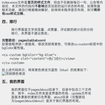
index.wxss文件是
首页的样式文件
，但由于在删除每日一句、公告等内
容后，本文件的代码均
不影响
首页目前的运行状态和布局，如需恢复
相关功能，请自行根据模块解封，如保持本程序首页布局，则可
将所
有css样式注释
。
四、排行
排行界面是文字浏览量、点赞量、评论数的统计后的分别
排行，本界面不建议修改。
完整路径：pages/cat/cat.wxml
如需使程序统一度提高，修改顶部背景色，可修改cu-custom标签中的
bgColor属性值。
<cu-custom bgColor="bg-blue">

    <view slot="content">热门排行</view>

</cu-custom>
如上述代码所示，将背景色修改为蓝色（blue）的效果如下：
五、我的界面
我的界面位于pages/about目录下，目录中包含三个文件
夹，其中，index文件夹是该界面的布局、update文件夹
是版本更新的更新日志界面、about目录（完整路径
为/pages/about/about）是关于我们界面的布局。