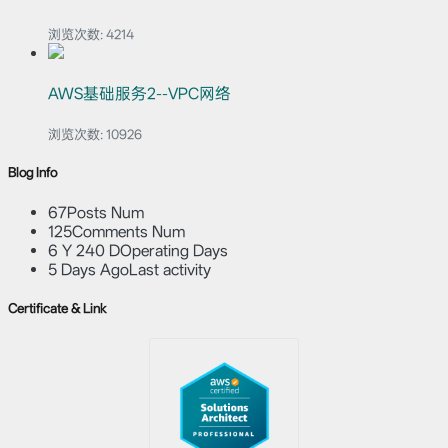
浏览次数:
4214
AWS基础服务2--VPC网络
浏览次数:
10926
Blog Info
67
Posts Num
125
Comments Num
6 Y 240 D
Operating Days
5 Days Ago
Last activity
Certificate & Link