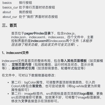
basics
排行按钮
basics_cur
处于排行页面时状态按钮
about
我的按钮
about_cur
处于“我的”界面时状态按钮
三、首页
首页位于
pages中index目录
下，包含index.js、
index.json、index.wxml、index.wxss，四个文件中，主要
控制界面的是
index.wxml
和index.wxss两个文件（
本程序
因去除了相关功能，因此该文件可全文注释
）。
1、index.wxml文件
index.wxml文件是首页的整体布局，包含
导入其他页面模板
（如页脚模
板）、
定制页面内容
（包括轮播图、运行时间及状态、显示分类
等）、
基础的样式引用
（如顶部背景色、轮播样式指定等）
在文件中，可对以下数据做基础修改：
第二行：bgColor属性，可调整界面顶部背景颜色，引入的
ColorUI库包含
渐变色
，也可尝试使用（将bg-white变更为所需
属性值即可）
第二行：image标签内，src的图标是首页顶部的
logo图标
，更换
src后的链接即可更换，如效果不好，可将整个image标签删除，
修改为
文字
直接显示在顶部即可。