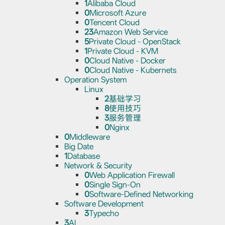
1
Alibaba Cloud
0
Microsoft Azure
0
Tencent Cloud
23
Amazon Web Service
5
Private Cloud - OpenStack
1
Private Cloud - KVM
0
Cloud Native - Docker
0
Cloud Native - Kubernets
Operation System
Linux
2
基础学习
8
使用技巧
3
服务管理
0
Nginx
0
Middleware
Big Date
1
Database
Network & Security
0
Web Application Firewall
0
Single Sign-On
0
Software-Defined Networking
Software Development
3
Typecho
3
AI