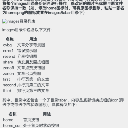
将整个images目录备份后再进行操作，修改后的图片名称需与原文件
名称保持一致（如，修改home图标时，可将原图标删除，粘贴一张名
为home.png的图标放置在images/tabar目录下）
images目录中包含以下文件：
名称
用途
cvbg
文章分享背景图
error1
错误提示图
resend
分享按钮图
share
转发朋友圈按钮图
zanoff
文章点赞按钮图
zanon
文章已点赞图
first
排行页第一的文章
second
排行页第二的文章
third
排行页第三的文章
其中，目录中还包含一个子目录tabar，内容是底部切换按钮的icon(即
选中或带选中的状态图标)，具体释义如下：
名称
用途
home
首页按钮
home_cur
处于首页时状态按钮