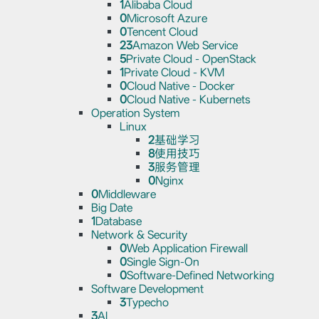
1
Alibaba Cloud
0
Microsoft Azure
0
Tencent Cloud
23
Amazon Web Service
5
Private Cloud - OpenStack
1
Private Cloud - KVM
0
Cloud Native - Docker
0
Cloud Native - Kubernets
Operation System
Linux
2
基础学习
8
使用技巧
3
服务管理
0
Nginx
0
Middleware
Big Date
1
Database
Network & Security
0
Web Application Firewall
0
Single Sign-On
0
Software-Defined Networking
Software Development
3
Typecho
3
AI