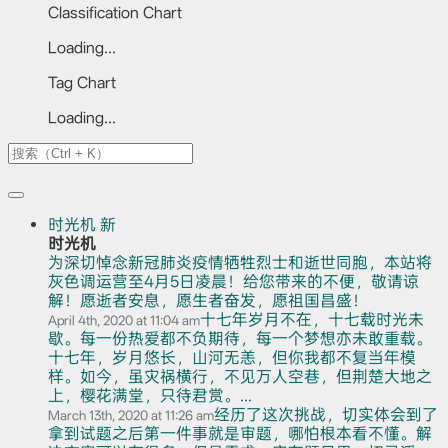
Classification Chart
Loading...
Tag Chart
Loading...
时光机
新
时光机
为深切悼念新冠肺炎疫情牺牲烈士和逝世同胞，本站将
灰色调运营至4月5日凌晨！给您带来的不便，敬请谅
解！愿逝者安息，愿生者奋发，愿祖国昌盛！
十七年岁月不在，十七载时光未
April 4th, 2020 at 11:04 am
歇。每一份热爱都不负期待，每一个梦想亦未敢重载。
十七年，岁月悠长，山河无恙，但你我都不复当年模
样。如今，虽灾祸横行，不见万人空巷，但荆楚大地之
上，樱花满堂，只待君赏。...
经历了这次挑战，切实体会到了
March 13th, 2020 at 11:26 am
拿到试题之后第一件事就是审题，哪怕根本看不懂。解