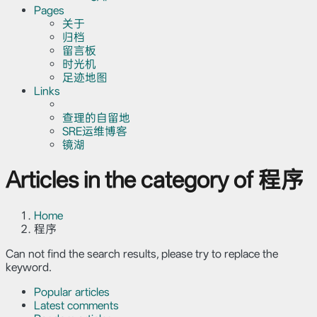
Pages
关于
归档
留言板
时光机
足迹地图
Links
查理的自留地
SRE运维博客
镜湖
Articles in the category of 程序
Home
程序
Can not find the search results, please try to replace the
keyword.
Popular articles
Latest comments