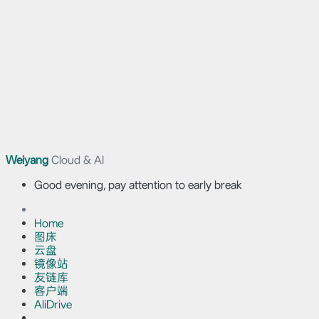
Weiyang
Cloud & AI
Good evening, pay attention to early break
Home
图床
云盘
镜像站
友链库
客户端
AliDrive