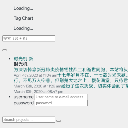
Loading...
Tag Chart
Loading...
时光机
新
时光机
为深切悼念新冠肺炎疫情牺牲烈士和逝世同胞，本站将灰
十七年岁月不在，十七载时光未歇
April 4th, 2020 at 11:04 am
行，不见万人空巷，但荆楚大地之上，樱花满堂，只待君赏。
经历了这次挑战，切实体会到了
March 13th, 2020 at 11:26 am
March 10th, 2020 at 08:47 pm
username
password