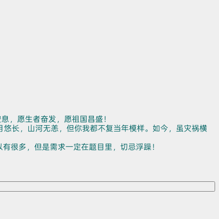
安息，愿生者奋发，愿祖国昌盛！
月悠长，山河无恙，但你我都不复当年模样。如今，虽灾祸横
以有很多，但是需求一定在题目里，切忌浮躁！