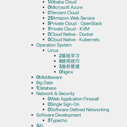
1
Alibaba Cloud
0
Microsoft Azure
0
Tencent Cloud
23
Amazon Web Service
5
Private Cloud - OpenStack
1
Private Cloud - KVM
0
Cloud Native - Docker
0
Cloud Native - Kubernets
Operation System
Linux
2
基础学习
8
使用技巧
3
服务管理
0
Nginx
0
Middleware
Big Date
1
Database
Network & Security
0
Web Application Firewall
0
Single Sign-On
0
Software-Defined Networking
Software Development
3
Typecho
3
AI