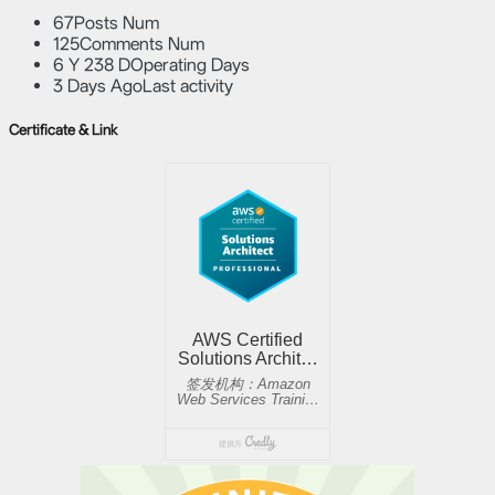
67
Posts Num
125
Comments Num
6 Y 238 D
Operating Days
3 Days Ago
Last activity
Certificate & Link