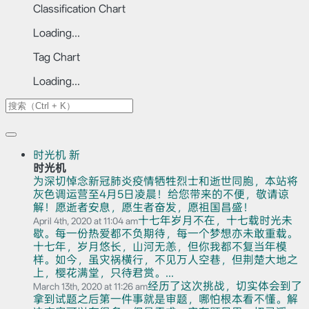
Classification Chart
Loading...
Tag Chart
Loading...
时光机
新
时光机
为深切悼念新冠肺炎疫情牺牲烈士和逝世同胞，本站将
灰色调运营至4月5日凌晨！给您带来的不便，敬请谅
解！愿逝者安息，愿生者奋发，愿祖国昌盛！
十七年岁月不在，十七载时光未
April 4th, 2020 at 11:04 am
歇。每一份热爱都不负期待，每一个梦想亦未敢重载。
十七年，岁月悠长，山河无恙，但你我都不复当年模
样。如今，虽灾祸横行，不见万人空巷，但荆楚大地之
上，樱花满堂，只待君赏。...
经历了这次挑战，切实体会到了
March 13th, 2020 at 11:26 am
拿到试题之后第一件事就是审题，哪怕根本看不懂。解