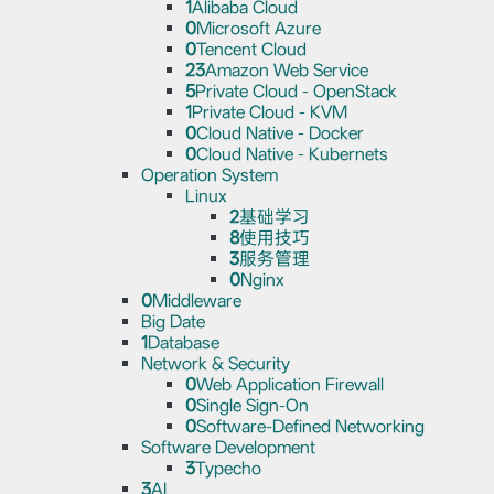
1
Alibaba Cloud
0
Microsoft Azure
0
Tencent Cloud
23
Amazon Web Service
5
Private Cloud - OpenStack
1
Private Cloud - KVM
0
Cloud Native - Docker
0
Cloud Native - Kubernets
Operation System
Linux
2
基础学习
8
使用技巧
3
服务管理
0
Nginx
0
Middleware
Big Date
1
Database
Network & Security
0
Web Application Firewall
0
Single Sign-On
0
Software-Defined Networking
Software Development
3
Typecho
3
AI