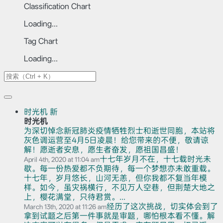
Classification Chart
Loading...
Tag Chart
Loading...
时光机
新
时光机
为深切悼念新冠肺炎疫情牺牲烈士和逝世同胞，本站将
灰色调运营至4月5日凌晨！给您带来的不便，敬请谅
解！愿逝者安息，愿生者奋发，愿祖国昌盛！
十七年岁月不在，十七载时光未
April 4th, 2020 at 11:04 am
歇。每一份热爱都不负期待，每一个梦想亦未敢重载。
十七年，岁月悠长，山河无恙，但你我都不复当年模
样。如今，虽灾祸横行，不见万人空巷，但荆楚大地之
上，樱花满堂，只待君赏。...
经历了这次挑战，切实体会到了
March 13th, 2020 at 11:26 am
拿到试题之后第一件事就是审题，哪怕根本看不懂。解