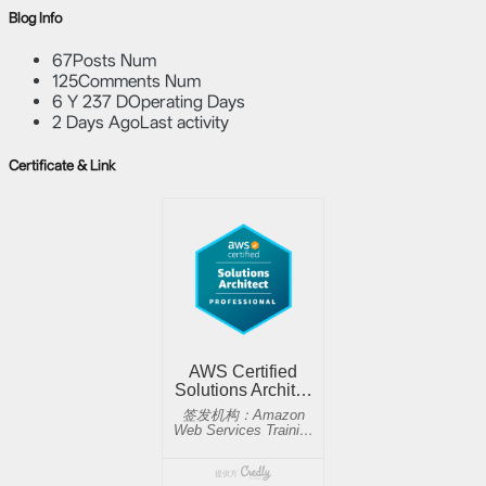
Blog Info
67
Posts Num
125
Comments Num
6 Y 237 D
Operating Days
2 Days Ago
Last activity
Certificate & Link