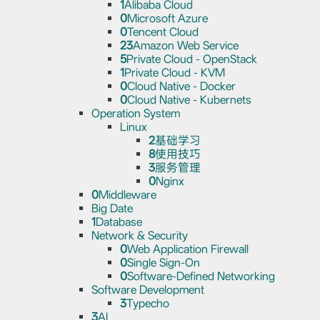
1
Alibaba Cloud
0
Microsoft Azure
0
Tencent Cloud
23
Amazon Web Service
5
Private Cloud - OpenStack
1
Private Cloud - KVM
0
Cloud Native - Docker
0
Cloud Native - Kubernets
Operation System
Linux
2
基础学习
8
使用技巧
3
服务管理
0
Nginx
0
Middleware
Big Date
1
Database
Network & Security
0
Web Application Firewall
0
Single Sign-On
0
Software-Defined Networking
Software Development
3
Typecho
3
AI