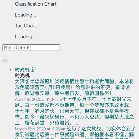
Classification Chart
Loading...
Tag Chart
Loading...
时光机
新
时光机
为深切悼念新冠肺炎疫情牺牲烈士和逝世同胞，本站将
灰色调运营至4月5日凌晨！给您带来的不便，敬请谅
解！愿逝者安息，愿生者奋发，愿祖国昌盛！
十七年岁月不在，十七载时光未
April 4th, 2020 at 11:04 am
歇。每一份热爱都不负期待，每一个梦想亦未敢重载。
十七年，岁月悠长，山河无恙，但你我都不复当年模
样。如今，虽灾祸横行，不见万人空巷，但荆楚大地之
上，樱花满堂，只待君赏。...
经历了这次挑战，切实体会到了
March 13th, 2020 at 11:26 am
拿到试题之后第一件事就是审题，哪怕根本看不懂。解