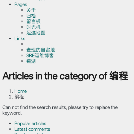
Pages
关于
归档
留言板
时光机
足迹地图
Links
查理的自留地
SRE运维博客
镜湖
Articles in the category of 编程
Home
编程
Can not find the search results, please try to replace the
keyword.
Popular articles
Latest comments