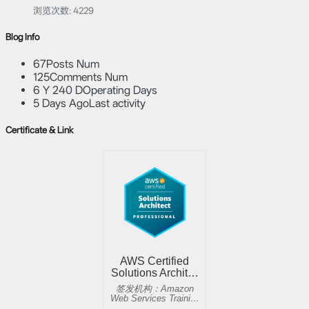
浏览次数:
4229
Blog Info
67
Posts Num
125
Comments Num
6 Y 240 D
Operating Days
5 Days Ago
Last activity
Certificate & Link