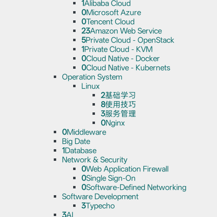
1
Alibaba Cloud
0
Microsoft Azure
0
Tencent Cloud
23
Amazon Web Service
5
Private Cloud - OpenStack
1
Private Cloud - KVM
0
Cloud Native - Docker
0
Cloud Native - Kubernets
Operation System
Linux
2
基础学习
8
使用技巧
3
服务管理
0
Nginx
0
Middleware
Big Date
1
Database
Network & Security
0
Web Application Firewall
0
Single Sign-On
0
Software-Defined Networking
Software Development
3
Typecho
3
AI