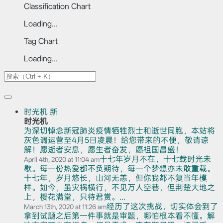
Classification Chart
Loading...
Tag Chart
Loading...
时光机
新
时光机
为深切悼念新冠肺炎疫情牺牲烈士和逝世同胞，本站将
灰色调运营至4月5日凌晨！给您带来的不便，敬请谅
解！愿逝者安息，愿生者奋发，愿祖国昌盛！
十七年岁月不在，十七载时光未
April 4th, 2020 at 11:04 am
歇。每一份热爱都不负期待，每一个梦想亦未敢重载。
十七年，岁月悠长，山河无恙，但你我都不复当年模
样。如今，虽灾祸横行，不见万人空巷，但荆楚大地之
上，樱花满堂，只待君赏。...
经历了这次挑战，切实体会到了
March 13th, 2020 at 11:26 am
拿到试题之后第一件事就是审题，哪怕根本看不懂。解