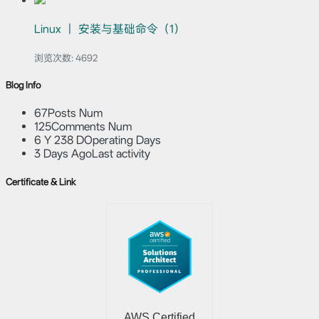
Linux ｜ 安装与基础命令（1）
浏览次数:
4692
Blog Info
67
Posts Num
125
Comments Num
6 Y 238 D
Operating Days
3 Days Ago
Last activity
Certificate & Link