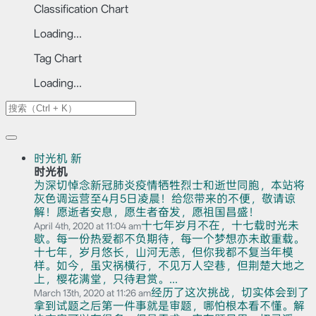
Classification Chart
Loading...
Tag Chart
Loading...
时光机
新
时光机
为深切悼念新冠肺炎疫情牺牲烈士和逝世同胞，本站将
灰色调运营至4月5日凌晨！给您带来的不便，敬请谅
解！愿逝者安息，愿生者奋发，愿祖国昌盛！
十七年岁月不在，十七载时光未
April 4th, 2020 at 11:04 am
歇。每一份热爱都不负期待，每一个梦想亦未敢重载。
十七年，岁月悠长，山河无恙，但你我都不复当年模
样。如今，虽灾祸横行，不见万人空巷，但荆楚大地之
上，樱花满堂，只待君赏。...
经历了这次挑战，切实体会到了
March 13th, 2020 at 11:26 am
拿到试题之后第一件事就是审题，哪怕根本看不懂。解