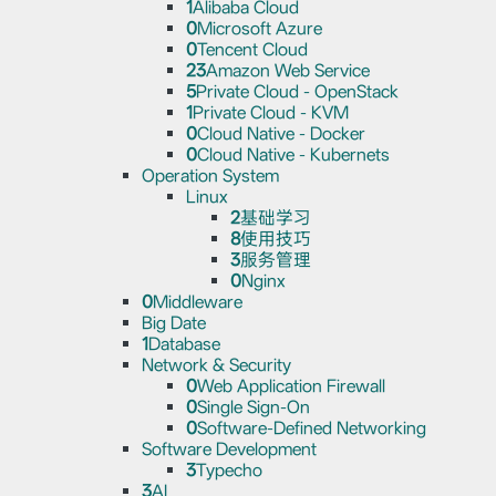
1
Alibaba Cloud
0
Microsoft Azure
0
Tencent Cloud
23
Amazon Web Service
5
Private Cloud - OpenStack
1
Private Cloud - KVM
0
Cloud Native - Docker
0
Cloud Native - Kubernets
Operation System
Linux
2
基础学习
8
使用技巧
3
服务管理
0
Nginx
0
Middleware
Big Date
1
Database
Network & Security
0
Web Application Firewall
0
Single Sign-On
0
Software-Defined Networking
Software Development
3
Typecho
3
AI