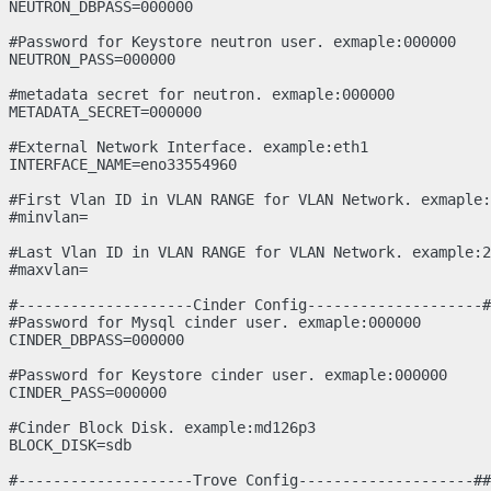
NEUTRON_DBPASS=000000

#Password for Keystore neutron user. exmaple:000000

NEUTRON_PASS=000000

#metadata secret for neutron. exmaple:000000

METADATA_SECRET=000000

#External Network Interface. example:eth1

INTERFACE_NAME=eno33554960

#First Vlan ID in VLAN RANGE for VLAN Network. exmaple:
#minvlan=

#Last Vlan ID in VLAN RANGE for VLAN Network. example:2
#maxvlan=

#--------------------Cinder Config--------------------#
#Password for Mysql cinder user. exmaple:000000

CINDER_DBPASS=000000

#Password for Keystore cinder user. exmaple:000000

CINDER_PASS=000000

#Cinder Block Disk. example:md126p3

BLOCK_DISK=sdb

#--------------------Trove Config--------------------##
