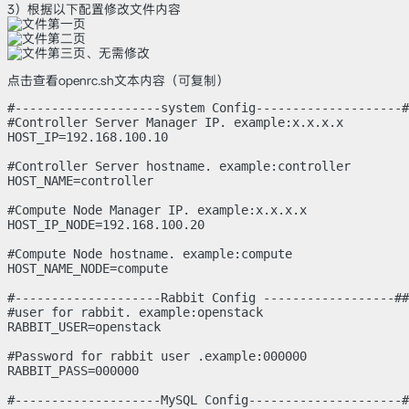
3）根据以下配置修改文件内容
点击查看openrc.sh文本内容（可复制）
#--------------------system Config--------------------#
#Controller Server Manager IP. example:x.x.x.x

HOST_IP=192.168.100.10

#Controller Server hostname. example:controller

HOST_NAME=controller

#Compute Node Manager IP. example:x.x.x.x

HOST_IP_NODE=192.168.100.20

#Compute Node hostname. example:compute

HOST_NAME_NODE=compute

#--------------------Rabbit Config ------------------##

#user for rabbit. example:openstack

RABBIT_USER=openstack

#Password for rabbit user .example:000000

RABBIT_PASS=000000

#--------------------MySQL Config---------------------#