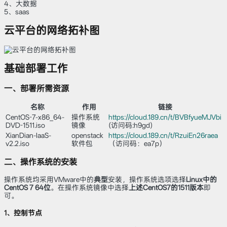
4、大数据
5、saas
云平台的网络拓补图
基础部署工作
一、部署所需资源
名称
作用
链接
CentOS-7-x86_64-
操作系统
https://cloud.189.cn/t/BVBfyueMJVbi
DVD-1511.iso
镜像
(访问码:h9gd)
XianDian-IaaS-
openstack
https://cloud.189.cn/t/RzuiEn26raea
v2.2.iso
软件包
（访问码：ea7p）
二、操作系统的安装
操作系统均采用VMware中的
典型
安装，操作系统选项选择
Linux中的
CentOS 7 64位
。在操作系统镜像中选择
上述CentOS7的1511版本
即
可。
1、控制节点