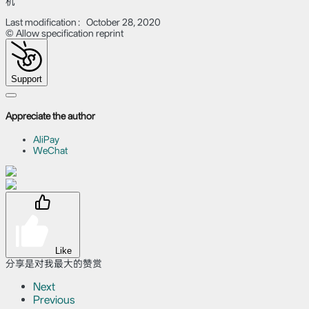
机
Last modification：October 28, 2020
© Allow specification reprint
Support
Appreciate the author
AliPay
WeChat
Like
分享是对我最大的赞赏
Next
Previous