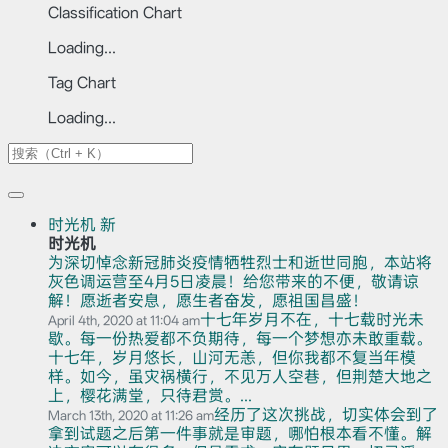
Classification Chart
Loading...
Tag Chart
Loading...
时光机
新
时光机
为深切悼念新冠肺炎疫情牺牲烈士和逝世同胞，本站将
灰色调运营至4月5日凌晨！给您带来的不便，敬请谅
解！愿逝者安息，愿生者奋发，愿祖国昌盛！
十七年岁月不在，十七载时光未
April 4th, 2020 at 11:04 am
歇。每一份热爱都不负期待，每一个梦想亦未敢重载。
十七年，岁月悠长，山河无恙，但你我都不复当年模
样。如今，虽灾祸横行，不见万人空巷，但荆楚大地之
上，樱花满堂，只待君赏。...
经历了这次挑战，切实体会到了
March 13th, 2020 at 11:26 am
拿到试题之后第一件事就是审题，哪怕根本看不懂。解