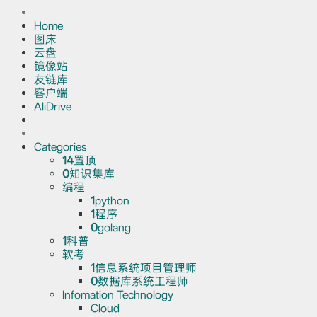
Home
图床
云盘
镜像站
友链库
客户端
AliDrive
Categories
14
置顶
0
知识集库
编程
1
python
1
程序
0
golang
1
科普
软考
1
信息系统项目管理师
0
数据库系统工程师
Infomation Technology
Cloud