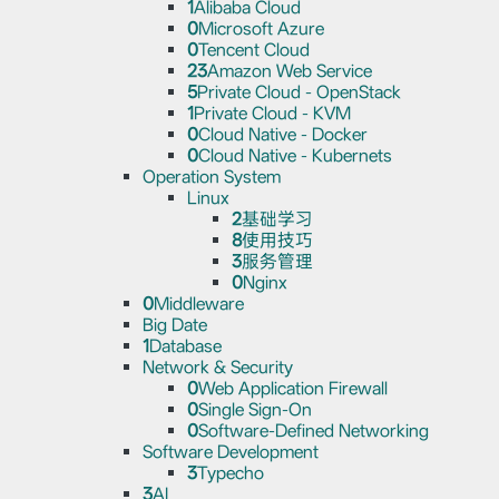
1
Alibaba Cloud
0
Microsoft Azure
0
Tencent Cloud
23
Amazon Web Service
5
Private Cloud - OpenStack
1
Private Cloud - KVM
0
Cloud Native - Docker
0
Cloud Native - Kubernets
Operation System
Linux
2
基础学习
8
使用技巧
3
服务管理
0
Nginx
0
Middleware
Big Date
1
Database
Network & Security
0
Web Application Firewall
0
Single Sign-On
0
Software-Defined Networking
Software Development
3
Typecho
3
AI