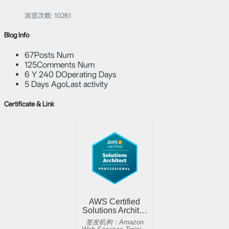
浏览次数:
10261
Blog Info
67
Posts Num
125
Comments Num
6 Y 240 D
Operating Days
5 Days Ago
Last activity
Certificate & Link