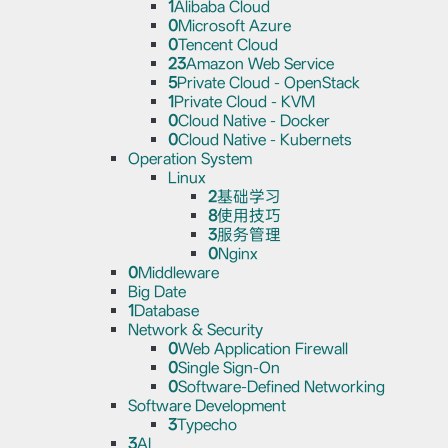
1
Alibaba Cloud
0
Microsoft Azure
0
Tencent Cloud
23
Amazon Web Service
5
Private Cloud - OpenStack
1
Private Cloud - KVM
0
Cloud Native - Docker
0
Cloud Native - Kubernets
Operation System
Linux
2
基础学习
8
使用技巧
3
服务管理
0
Nginx
0
Middleware
Big Date
1
Database
Network & Security
0
Web Application Firewall
0
Single Sign-On
0
Software-Defined Networking
Software Development
3
Typecho
3
AI