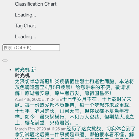
Classification Chart
Loading...
Tag Chart
Loading...
时光机
新
时光机
为深切悼念新冠肺炎疫情牺牲烈士和逝世同胞，本站将
灰色调运营至4月5日凌晨！给您带来的不便，敬请谅
解！愿逝者安息，愿生者奋发，愿祖国昌盛！
十七年岁月不在，十七载时光未
April 4th, 2020 at 11:04 am
歇。每一份热爱都不负期待，每一个梦想亦未敢重载。
十七年，岁月悠长，山河无恙，但你我都不复当年模
样。如今，虽灾祸横行，不见万人空巷，但荆楚大地之
上，樱花满堂，只待君赏。...
经历了这次挑战，切实体会到了
March 13th, 2020 at 11:26 am
拿到试题之后第一件事就是审题，哪怕根本看不懂。解