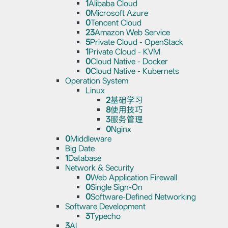
1
Alibaba Cloud
0
Microsoft Azure
0
Tencent Cloud
23
Amazon Web Service
5
Private Cloud - OpenStack
1
Private Cloud - KVM
0
Cloud Native - Docker
0
Cloud Native - Kubernets
Operation System
Linux
2
基础学习
8
使用技巧
3
服务管理
0
Nginx
0
Middleware
Big Date
1
Database
Network & Security
0
Web Application Firewall
0
Single Sign-On
0
Software-Defined Networking
Software Development
3
Typecho
3
AI