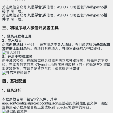
关注微信公众号
九思学舍
(微信号：ASFOR_CN) 回复“
WeTypecho源
码
”即可下载。
关注微信公众号
九思学舍
(微信号：ASFOR_CN) 回复“
WeTypecho插
件
”即可下载。
三、将程序导入微信开发者工具
1、登录开发者工具
2、导入项目
点击
新建项目
（+号），在右侧选中
导入项目
，将目录选择为
基础配置
文件的上级目录
后。将项目名称填入，并填写正确的APPID即可。
3、开启不校验域名
由于域名校验，在配置完成后可能无法正常预览程序，故先开启不校
验，在本系列第四章《Typecho小程序详细教程（四）代码发布》将取
消该项设置，在域名配置正常后上传代码进行审核
四、基础配置
1、目录分析
本程序根目录下包含6个文件。其中
app.json\config.js\project.config.json
是基础的关键性配置文件，该配
置将决定小程序是否能正常读取到Typecho博客中的内容。