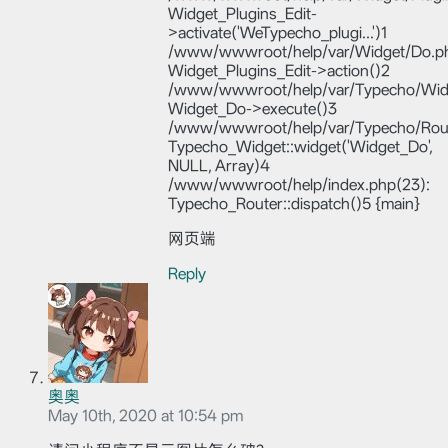
Widget_Plugins_Edit-
>activate('WeTypecho_plugi...')1
/www/wwwroot/help/var/Widget/Do.ph
Widget_Plugins_Edit->action()2
/www/wwwroot/help/var/Typecho/Widg
Widget_Do->execute()3
/www/wwwroot/help/var/Typecho/Rout
Typecho_Widget::widget('Widget_Do',
NULL, Array)4
/www/wwwroot/help/index.php(23):
Typecho_Router::dispatch()5 {main}
网页端
Reply
奥奥
May 10th, 2020 at 10:54 pm