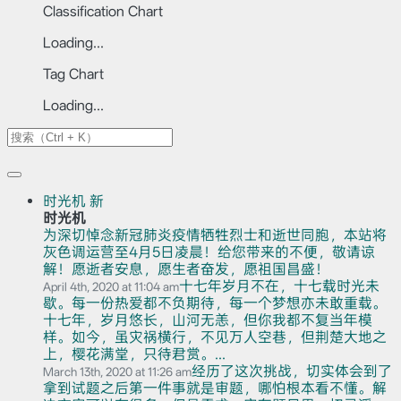
Classification Chart
Loading...
Tag Chart
Loading...
时光机
新
时光机
为深切悼念新冠肺炎疫情牺牲烈士和逝世同胞，本站将
灰色调运营至4月5日凌晨！给您带来的不便，敬请谅
解！愿逝者安息，愿生者奋发，愿祖国昌盛！
十七年岁月不在，十七载时光未
April 4th, 2020 at 11:04 am
歇。每一份热爱都不负期待，每一个梦想亦未敢重载。
十七年，岁月悠长，山河无恙，但你我都不复当年模
样。如今，虽灾祸横行，不见万人空巷，但荆楚大地之
上，樱花满堂，只待君赏。...
经历了这次挑战，切实体会到了
March 13th, 2020 at 11:26 am
拿到试题之后第一件事就是审题，哪怕根本看不懂。解