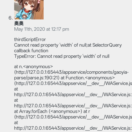
奥奥
May 11th, 2020 at 12:17 pm
thirdScriptError
Cannot read property 'width' of null;at SelectorQuery
callback function
TypeError: Cannot read property 'width' of null
at n.<anonymous>
(http://127.0.0.1:65443/appservice/components/gaoyia-
parse/parse.js:190:21) at Function.<anonymous>
(http://127.0.0.1:65443/appservice/__dev__/WAService.j
at
http://127.0.0.1:65443/appservice/__dev__/WAService.js
at
http://127.0.0.1:65443/appservice/__dev__/WAService.j
at Array.forEach (<anonymous>) at r
(http://127.0.0.1:65443/appservice/__dev__/WAService.j
at
http://127.0.0.1:65443/appservice/__dev__/WAService.js