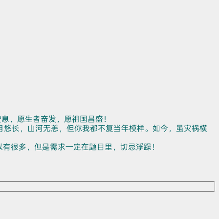
安息，愿生者奋发，愿祖国昌盛！
月悠长，山河无恙，但你我都不复当年模样。如今，虽灾祸横
以有很多，但是需求一定在题目里，切忌浮躁！