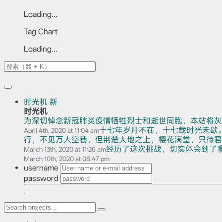
Loading...
Tag Chart
Loading...
时光机
新
时光机
为深切悼念新冠肺炎疫情牺牲烈士和逝世同胞，本站将灰
十七年岁月不在，十七载时光未歇
April 4th, 2020 at 11:04 am
行，不见万人空巷，但荆楚大地之上，樱花满堂，只待君赏。
经历了这次挑战，切实体会到了
March 13th, 2020 at 11:26 am
March 10th, 2020 at 08:47 pm
username
password