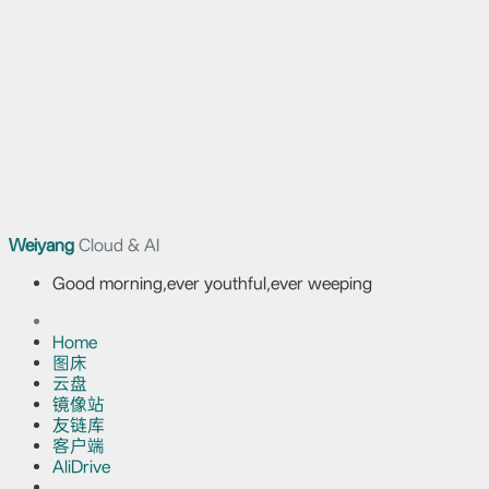
Weiyang
Cloud & AI
Good morning,ever youthful,ever weeping
Home
图床
云盘
镜像站
友链库
客户端
AliDrive