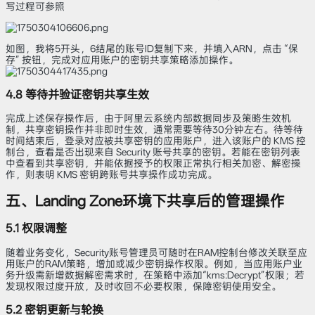
写过程可参照
如图，我将5开头，6结尾的账号ID复制下来，并填入ARN，点击 “保
存” 按钮，完成对应用账户的密钥共享策略添加操作。
4.8 等待并验证密钥共享生效
完成上述保存操作后，由于阿里云系统内部数据同步及策略生效机
制，共享密钥操作并非即时生效，通常需要等待30分钟左右。待等待
时间结束后，登录对应被共享密钥的应用账户，进入该账户的 KMS 控
制台，查看是否出现来自 Security 账号共享的密钥。若能在密钥列表
中查看到共享密钥，并能依据授予的权限正常执行相关加密、解密操
作，则表明 KMS 密钥跨账号共享操作成功完成。
五、Landing Zone环境下共享后的管理操作
5.1 权限调整
随着业务变化，Security账号管理员可随时在RAM控制台修改关联至应
用账户的RAM策略，增加或减少密钥操作权限。例如，当应用账户业
务升级需新增数据解密需求时，在策略中添加“kms:Decrypt”权限；若
发现权限过度开放，及时收回不必要权限，保障密钥使用安全。
5.2 密钥更新与轮换