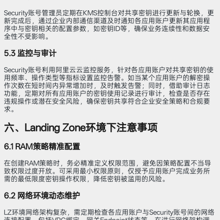
Security账号管理员定期在KMS控制台对共享密钥进行更新与轮换，更
新完成后，通过企业内部通信渠道及时通知各应用账户更新其应用程
序中与密钥相关的配置参数，如密钥ID等，确保业务连续性和数据安
全性不受影响。
5.3 监控与审计
Security账号利用阿里云云监控服务，针对各应用账户对共享密钥的使
用频率、操作类型等指标设置监控告警。如当某个应用账户的解密操
作次数在短时间内异常增加时，及时触发告警；同时，借助审计日志
功能，定期对所有应用账户的密钥使用记录进行审计，检查是否存在
违规操作或潜在安全风险，确保密钥共享符合企业安全策略和合规要
求。
六、Landing Zone环境下注意事项
6.1 RAM策略精准配置
在创建RAM策略时，务必精准定义权限范围，避免因策略配置不当导
致权限过度开放。可采用最小权限原则，仅授予应用账户完成业务所
需的最低限度密钥操作权限，降低密钥被滥用的风险。
6.2 网络环境动态维护
LZ环境网络架构复杂，需定期检查各应用账户与Security账号间的网络