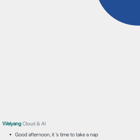
Weiyang
Cloud & AI
Good afternoon, it 's time to take a nap