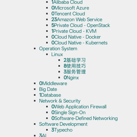
1
Alibaba Cloud
0
Microsoft Azure
0
Tencent Cloud
23
Amazon Web Service
5
Private Cloud - OpenStack
1
Private Cloud - KVM
0
Cloud Native - Docker
0
Cloud Native - Kubernets
Operation System
Linux
2
基础学习
8
使用技巧
3
服务管理
0
Nginx
0
Middleware
Big Date
1
Database
Network & Security
0
Web Application Firewall
0
Single Sign-On
0
Software-Defined Networking
Software Development
3
Typecho
3
AI