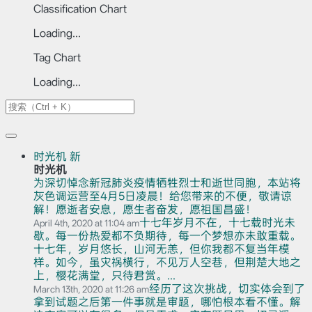
Classification Chart
Loading...
Tag Chart
Loading...
时光机
新
时光机
为深切悼念新冠肺炎疫情牺牲烈士和逝世同胞，本站将
灰色调运营至4月5日凌晨！给您带来的不便，敬请谅
解！愿逝者安息，愿生者奋发，愿祖国昌盛！
十七年岁月不在，十七载时光未
April 4th, 2020 at 11:04 am
歇。每一份热爱都不负期待，每一个梦想亦未敢重载。
十七年，岁月悠长，山河无恙，但你我都不复当年模
样。如今，虽灾祸横行，不见万人空巷，但荆楚大地之
上，樱花满堂，只待君赏。...
经历了这次挑战，切实体会到了
March 13th, 2020 at 11:26 am
拿到试题之后第一件事就是审题，哪怕根本看不懂。解