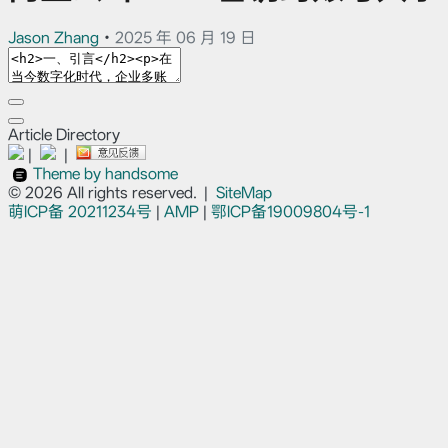
Jason Zhang
•
2025 年 06 月 19 日
Article Directory
|
|
Theme by handsome
© 2026 All rights reserved.
|
SiteMap
萌ICP备
20211234号
|
AMP
|
鄂ICP备19009804号-1