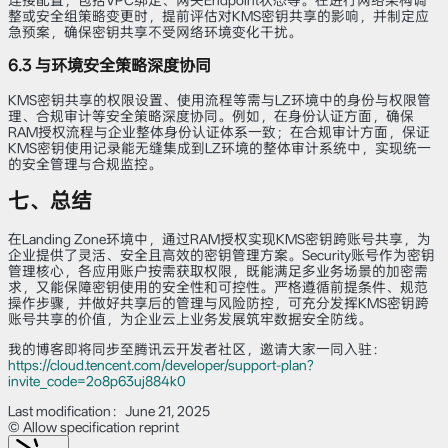
连接配置，包括VPC绑定、网关Endpoint状态等。在进行网络架构调
整或安全组策略变更时，提前评估对KMS密钥共享的影响，并制定应
急预案，确保密钥共享不受网络环境变化干扰。
6.3 与环境安全策略深度协同
KMS密钥共享的权限设置、使用流程等需与LZ环境中的身份与权限管
理、合规审计等安全策略深度协同。例如，在身份认证方面，确保
RAM授权流程与企业整体身份认证体系一致；在合规审计方面，保证
KMS密钥使用记录能无缝集成到LZ环境的整体审计系统中，实现统一
的安全管理与合规监控。
七、总结
在Landing Zone环境中，通过RAM授权实现KMS密钥跨账号共享，为
企业提供了灵活、安全且高效的密钥管理方案。Security账号作为密钥
管理核心，各应用账户按需获取权限，既能满足多业务场景的加密需
求，又能保障密钥使用的安全性和可控性。严格遵循前提条件、规范
操作步骤，并做好共享后的管理与风险防控，可充分发挥KMS密钥跨
账号共享的价值，为企业云上业务发展筑牢数据安全防线。
我的博客即将同步至腾讯云开发者社区，邀请大家一同入驻：
https://cloud.tencent.com/developer/support-plan?
invite_code=2o8p63uj884k0
Last modification：June 21, 2025
© Allow specification reprint