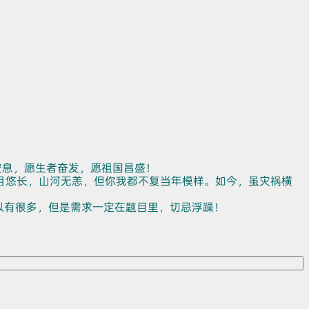
安息，愿生者奋发，愿祖国昌盛！
月悠长，山河无恙，但你我都不复当年模样。如今，虽灾祸横
以有很多，但是需求一定在题目里，切忌浮躁！