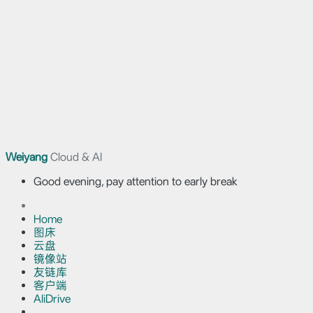
Weiyang
Cloud & AI
Good evening, pay attention to early break
Home
图床
云盘
镜像站
友链库
客户端
AliDrive