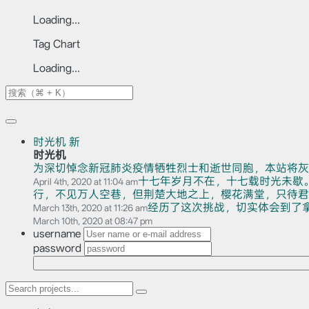
Loading...
Tag Chart
Loading...
时光机
新
时光机
为深切悼念新冠肺炎疫情牺牲烈士和逝世同胞，本站将灰
十七年岁月不在，十七载时光未歇
April 4th, 2020 at 11:04 am
行，不见万人空巷，但荆楚大地之上，樱花满堂，只待君赏。
经历了这次挑战，切实体会到了
March 13th, 2020 at 11:26 am
March 10th, 2020 at 08:47 pm
username
password