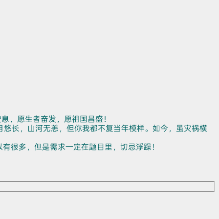
安息，愿生者奋发，愿祖国昌盛！
月悠长，山河无恙，但你我都不复当年模样。如今，虽灾祸横
以有很多，但是需求一定在题目里，切忌浮躁！