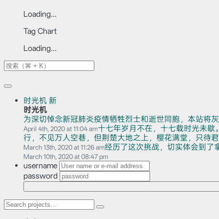
Loading...
Tag Chart
Loading...
时光机
新
时光机
为深切悼念新冠肺炎疫情牺牲烈士和逝世同胞，本站将灰
十七年岁月不在，十七载时光未歇
April 4th, 2020 at 11:04 am
行，不见万人空巷，但荆楚大地之上，樱花满堂，只待君赏。
经历了这次挑战，切实体会到了
March 13th, 2020 at 11:26 am
March 10th, 2020 at 08:47 pm
username
password