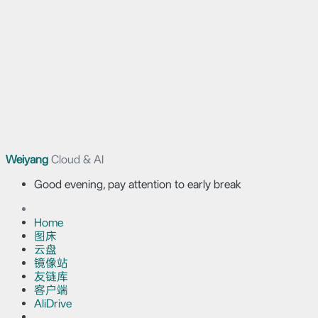
Weiyang
Cloud & AI
Good evening, pay attention to early break
Home
图床
云盘
镜像站
友链库
客户端
AliDrive