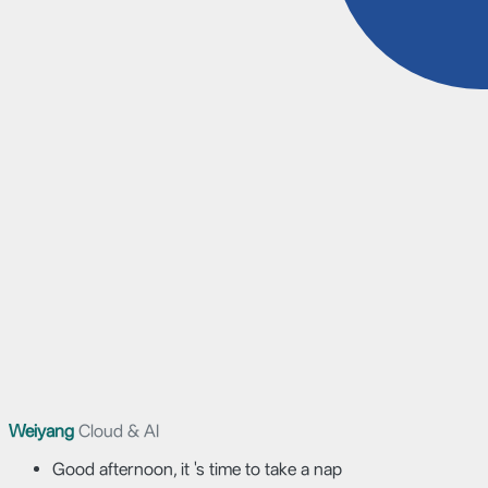
Weiyang
Cloud & AI
Good afternoon, it 's time to take a nap