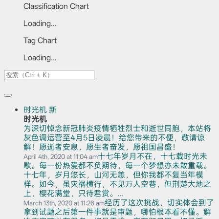
Classification Chart
Loading...
Tag Chart
Loading...
时光机
新
时光机
为深切悼念新冠肺炎疫情牺牲烈士和逝世同胞，本站将
灰色调运营至4月5日凌晨！给您带来的不便，敬请谅
解！愿逝者安息，愿生者奋发，愿祖国昌盛！
十七年岁月不在，十七载时光未
April 4th, 2020 at 11:04 am
歇。每一份热爱都不负期待，每一个梦想亦未敢重载。
十七年，岁月悠长，山河无恙，但你我都不复当年模
样。如今，虽灾祸横行，不见万人空巷，但荆楚大地之
上，樱花满堂，只待君赏。...
经历了这次挑战，切实体会到了
March 13th, 2020 at 11:26 am
拿到试题之后第一件事就是审题，哪怕根本看不懂。解