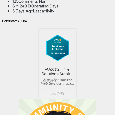
125
Comments Num
6 Y 240 D
Operating Days
5 Days Ago
Last activity
Certificate & Link