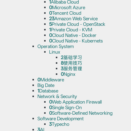
1
Alibaba Cloud
0
Microsoft Azure
0
Tencent Cloud
23
Amazon Web Service
5
Private Cloud - OpenStack
1
Private Cloud - KVM
0
Cloud Native - Docker
0
Cloud Native - Kubernets
Operation System
Linux
2
基础学习
8
使用技巧
3
服务管理
0
Nginx
0
Middleware
Big Date
1
Database
Network & Security
0
Web Application Firewall
0
Single Sign-On
0
Software-Defined Networking
Software Development
3
Typecho
3
AI