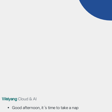
Weiyang
Cloud & AI
Good afternoon, it 's time to take a nap