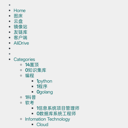
Home
图床
云盘
镜像站
友链库
客户端
AliDrive
Categories
14
置顶
0
知识集库
编程
1
python
1
程序
0
golang
1
科普
软考
1
信息系统项目管理师
0
数据库系统工程师
Infomation Technology
Cloud