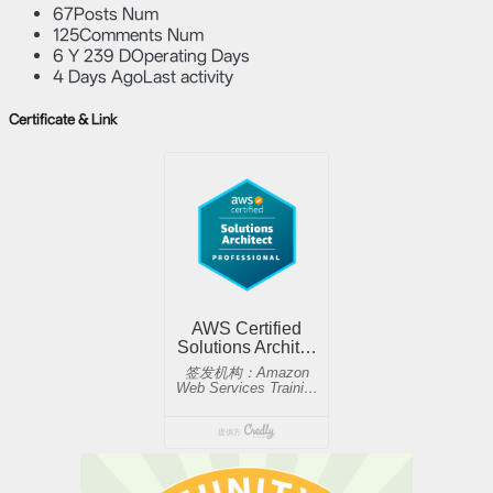
67
Posts Num
125
Comments Num
6 Y 239 D
Operating Days
4 Days Ago
Last activity
Certificate & Link