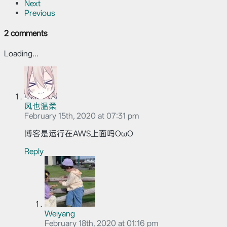
Next
Previous
2 comments
Loading...
风也温柔
February 15th, 2020 at 07:31 pm
博客是运行在AWS上面吗OωO
Reply
Weiyang
February 18th, 2020 at 01:16 pm