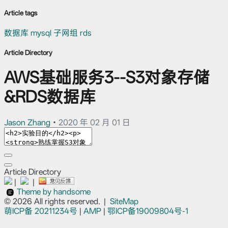
Article tags
数据库
mysql
子网组
rds
Article Directory
AWS基础服务3--S3对象存储
&RDS数据库
Jason Zhang
•
2020 年 02 月 01 日
Article Directory
|
|
Theme by handsome
© 2026 All rights reserved.
|
SiteMap
萌ICP备
20211234号
|
AMP
|
鄂ICP备19009804号-1