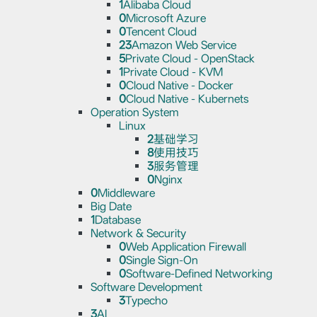
1
Alibaba Cloud
0
Microsoft Azure
0
Tencent Cloud
23
Amazon Web Service
5
Private Cloud - OpenStack
1
Private Cloud - KVM
0
Cloud Native - Docker
0
Cloud Native - Kubernets
Operation System
Linux
2
基础学习
8
使用技巧
3
服务管理
0
Nginx
0
Middleware
Big Date
1
Database
Network & Security
0
Web Application Firewall
0
Single Sign-On
0
Software-Defined Networking
Software Development
3
Typecho
3
AI