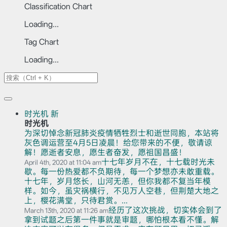
Classification Chart
Loading...
Tag Chart
Loading...
时光机
新
时光机
为深切悼念新冠肺炎疫情牺牲烈士和逝世同胞，本站将
灰色调运营至4月5日凌晨！给您带来的不便，敬请谅
解！愿逝者安息，愿生者奋发，愿祖国昌盛！
十七年岁月不在，十七载时光未
April 4th, 2020 at 11:04 am
歇。每一份热爱都不负期待，每一个梦想亦未敢重载。
十七年，岁月悠长，山河无恙，但你我都不复当年模
样。如今，虽灾祸横行，不见万人空巷，但荆楚大地之
上，樱花满堂，只待君赏。...
经历了这次挑战，切实体会到了
March 13th, 2020 at 11:26 am
拿到试题之后第一件事就是审题，哪怕根本看不懂。解