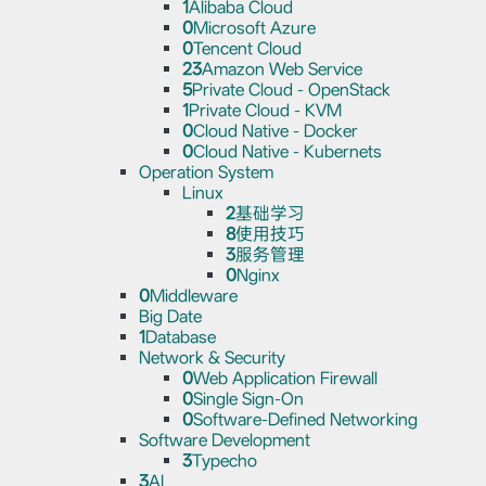
1
Alibaba Cloud
0
Microsoft Azure
0
Tencent Cloud
23
Amazon Web Service
5
Private Cloud - OpenStack
1
Private Cloud - KVM
0
Cloud Native - Docker
0
Cloud Native - Kubernets
Operation System
Linux
2
基础学习
8
使用技巧
3
服务管理
0
Nginx
0
Middleware
Big Date
1
Database
Network & Security
0
Web Application Firewall
0
Single Sign-On
0
Software-Defined Networking
Software Development
3
Typecho
3
AI