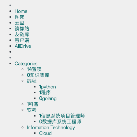
Home
图床
云盘
镜像站
友链库
客户端
AliDrive
Categories
14
置顶
0
知识集库
编程
1
python
1
程序
0
golang
1
科普
软考
1
信息系统项目管理师
0
数据库系统工程师
Infomation Technology
Cloud