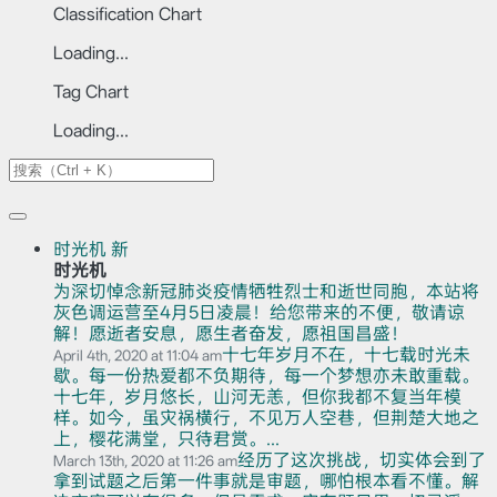
Classification Chart
Loading...
Tag Chart
Loading...
时光机
新
时光机
为深切悼念新冠肺炎疫情牺牲烈士和逝世同胞，本站将
灰色调运营至4月5日凌晨！给您带来的不便，敬请谅
解！愿逝者安息，愿生者奋发，愿祖国昌盛！
十七年岁月不在，十七载时光未
April 4th, 2020 at 11:04 am
歇。每一份热爱都不负期待，每一个梦想亦未敢重载。
十七年，岁月悠长，山河无恙，但你我都不复当年模
样。如今，虽灾祸横行，不见万人空巷，但荆楚大地之
上，樱花满堂，只待君赏。...
经历了这次挑战，切实体会到了
March 13th, 2020 at 11:26 am
拿到试题之后第一件事就是审题，哪怕根本看不懂。解