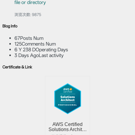
file or directory
浏览次数:
9875
Blog Info
67
Posts Num
125
Comments Num
6 Y 238 D
Operating Days
3 Days Ago
Last activity
Certificate & Link