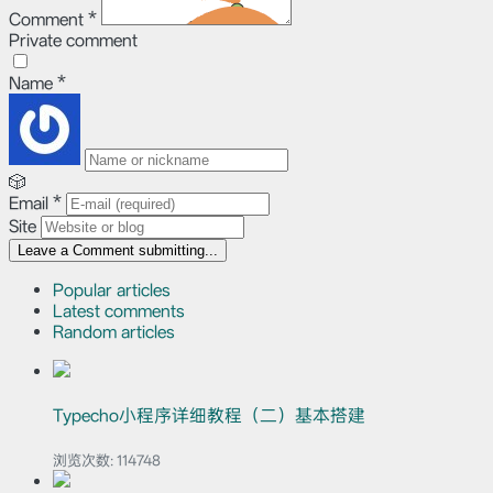
Comment
*
Private comment
Name
*
🎲
Email
*
Site
Leave a Comment
submitting...
Popular articles
Latest comments
Random articles
Typecho小程序详细教程（二）基本搭建
浏览次数:
114748