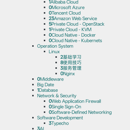
1
Alibaba Cloud
0
Microsoft Azure
0
Tencent Cloud
23
Amazon Web Service
5
Private Cloud - OpenStack
1
Private Cloud - KVM
0
Cloud Native - Docker
0
Cloud Native - Kubernets
Operation System
Linux
2
基础学习
8
使用技巧
3
服务管理
0
Nginx
0
Middleware
Big Date
1
Database
Network & Security
0
Web Application Firewall
0
Single Sign-On
0
Software-Defined Networking
Software Development
3
Typecho
3
AI