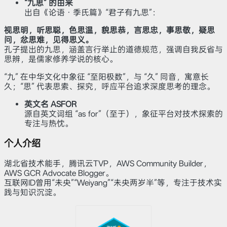
“九思” 的由来
出自《论语・季氏篇》“君子有九思”：
视思明，听思聪，色思温，貌思恭，言思忠，事思敬，疑思
问，忿思难，见得思义。
孔子提出的九思，涵盖言行举止的道德规范，强调自我反省与
思辨，是儒家修养学说的核心。
“九” 在中华文化中象征 “至阳极数”，与 “久” 同音，寓意长
久；“思” 代表思索、探究，呼应平台追求深度思考的理念。
英文名 ASFOR
源自英文词组 “as for”（至于），象征平台对技术探索的
专注与热忱。
个人介绍
湖北省技术能手，腾讯云TVP，AWS Community Builder，
AWS GCR Advocate Blogger。
互联网ID曾用“未央”“Weiyang”“未央两岁半”等，专注于技术实
践与知识沉淀。