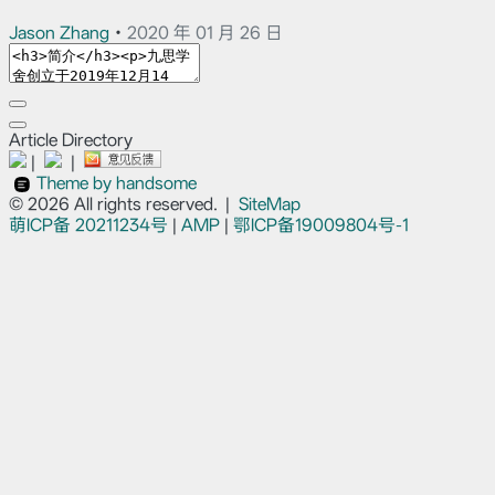
Jason Zhang
•
2020 年 01 月 26 日
Article Directory
|
|
Theme by handsome
© 2026 All rights reserved.
|
SiteMap
萌ICP备
20211234号
|
AMP
|
鄂ICP备19009804号-1