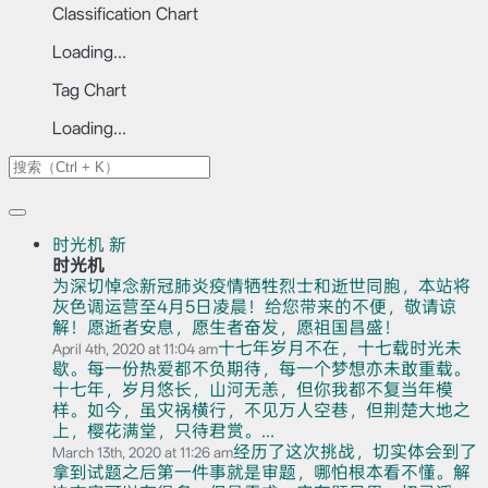
Classification Chart
Loading...
Tag Chart
Loading...
时光机
新
时光机
为深切悼念新冠肺炎疫情牺牲烈士和逝世同胞，本站将
灰色调运营至4月5日凌晨！给您带来的不便，敬请谅
解！愿逝者安息，愿生者奋发，愿祖国昌盛！
十七年岁月不在，十七载时光未
April 4th, 2020 at 11:04 am
歇。每一份热爱都不负期待，每一个梦想亦未敢重载。
十七年，岁月悠长，山河无恙，但你我都不复当年模
样。如今，虽灾祸横行，不见万人空巷，但荆楚大地之
上，樱花满堂，只待君赏。...
经历了这次挑战，切实体会到了
March 13th, 2020 at 11:26 am
拿到试题之后第一件事就是审题，哪怕根本看不懂。解