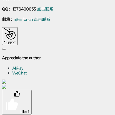
QQ：1376400053
点击联系
邮箱：
i@asfor.cn
点击联系
Support
Appreciate the author
AliPay
WeChat
Like
1