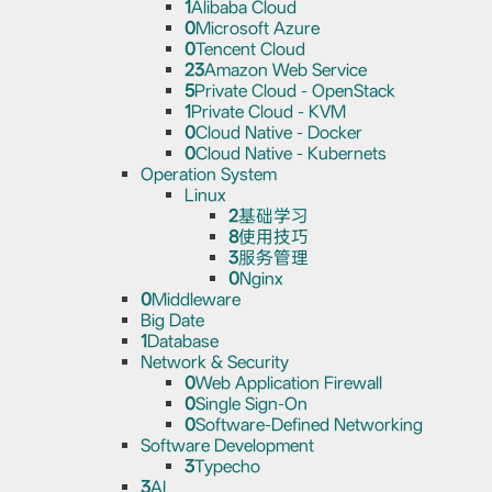
1
Alibaba Cloud
0
Microsoft Azure
0
Tencent Cloud
23
Amazon Web Service
5
Private Cloud - OpenStack
1
Private Cloud - KVM
0
Cloud Native - Docker
0
Cloud Native - Kubernets
Operation System
Linux
2
基础学习
8
使用技巧
3
服务管理
0
Nginx
0
Middleware
Big Date
1
Database
Network & Security
0
Web Application Firewall
0
Single Sign-On
0
Software-Defined Networking
Software Development
3
Typecho
3
AI