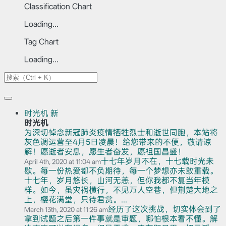
Classification Chart
Loading...
Tag Chart
Loading...
时光机
新
时光机
为深切悼念新冠肺炎疫情牺牲烈士和逝世同胞，本站将
灰色调运营至4月5日凌晨！给您带来的不便，敬请谅
解！愿逝者安息，愿生者奋发，愿祖国昌盛！
十七年岁月不在，十七载时光未
April 4th, 2020 at 11:04 am
歇。每一份热爱都不负期待，每一个梦想亦未敢重载。
十七年，岁月悠长，山河无恙，但你我都不复当年模
样。如今，虽灾祸横行，不见万人空巷，但荆楚大地之
上，樱花满堂，只待君赏。...
经历了这次挑战，切实体会到了
March 13th, 2020 at 11:26 am
拿到试题之后第一件事就是审题，哪怕根本看不懂。解