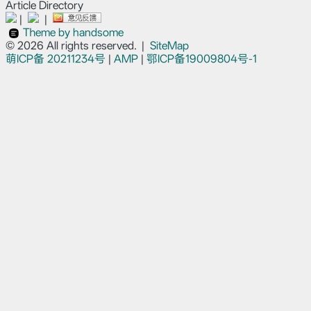
Article Directory
|
|
Theme by handsome
© 2026 All rights reserved.
|
SiteMap
萌ICP备
20211234号
|
AMP
|
鄂ICP备19009804号-1