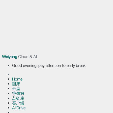
Weiyang
Cloud & AI
Good evening, pay attention to early break
Home
图床
云盘
镜像站
友链库
客户端
AliDrive