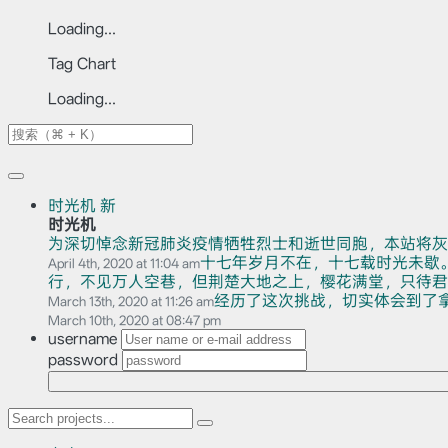
Loading...
Tag Chart
Loading...
时光机
新
时光机
为深切悼念新冠肺炎疫情牺牲烈士和逝世同胞，本站将灰
十七年岁月不在，十七载时光未歇
April 4th, 2020 at 11:04 am
行，不见万人空巷，但荆楚大地之上，樱花满堂，只待君赏。
经历了这次挑战，切实体会到了
March 13th, 2020 at 11:26 am
March 10th, 2020 at 08:47 pm
username
password