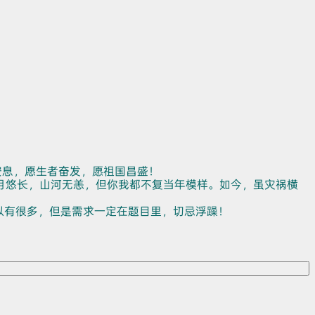
安息，愿生者奋发，愿祖国昌盛！
月悠长，山河无恙，但你我都不复当年模样。如今，虽灾祸横
以有很多，但是需求一定在题目里，切忌浮躁！