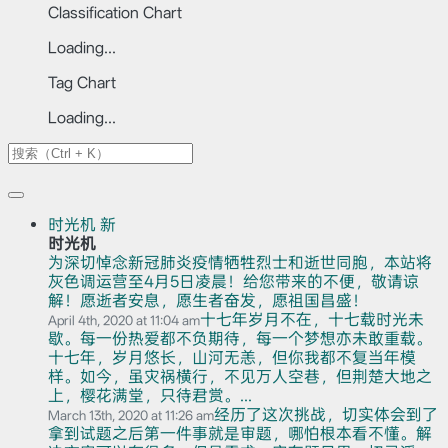
Classification Chart
Loading...
Tag Chart
Loading...
时光机
新
时光机
为深切悼念新冠肺炎疫情牺牲烈士和逝世同胞，本站将
灰色调运营至4月5日凌晨！给您带来的不便，敬请谅
解！愿逝者安息，愿生者奋发，愿祖国昌盛！
十七年岁月不在，十七载时光未
April 4th, 2020 at 11:04 am
歇。每一份热爱都不负期待，每一个梦想亦未敢重载。
十七年，岁月悠长，山河无恙，但你我都不复当年模
样。如今，虽灾祸横行，不见万人空巷，但荆楚大地之
上，樱花满堂，只待君赏。...
经历了这次挑战，切实体会到了
March 13th, 2020 at 11:26 am
拿到试题之后第一件事就是审题，哪怕根本看不懂。解