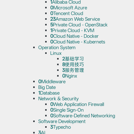
1
Alibaba Cloud
0
Microsoft Azure
0
Tencent Cloud
23
Amazon Web Service
5
Private Cloud - OpenStack
1
Private Cloud - KVM
0
Cloud Native - Docker
0
Cloud Native - Kubernets
Operation System
Linux
2
基础学习
8
使用技巧
3
服务管理
0
Nginx
0
Middleware
Big Date
1
Database
Network & Security
0
Web Application Firewall
0
Single Sign-On
0
Software-Defined Networking
Software Development
3
Typecho
3
AI