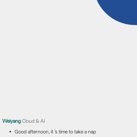
Weiyang
Cloud & AI
Good afternoon, it 's time to take a nap