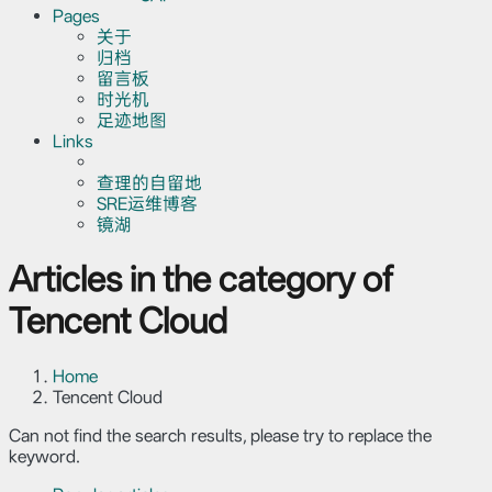
Pages
关于
归档
留言板
时光机
足迹地图
Links
查理的自留地
SRE运维博客
镜湖
Articles in the category of
Tencent Cloud
Home
Tencent Cloud
Can not find the search results, please try to replace the
keyword.