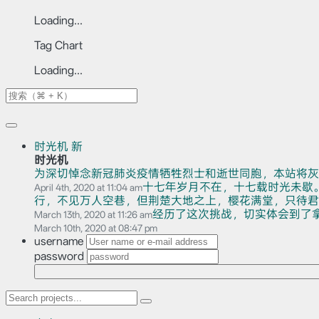
Loading...
Tag Chart
Loading...
时光机
新
时光机
为深切悼念新冠肺炎疫情牺牲烈士和逝世同胞，本站将灰
十七年岁月不在，十七载时光未歇
April 4th, 2020 at 11:04 am
行，不见万人空巷，但荆楚大地之上，樱花满堂，只待君赏。
经历了这次挑战，切实体会到了
March 13th, 2020 at 11:26 am
March 10th, 2020 at 08:47 pm
username
password