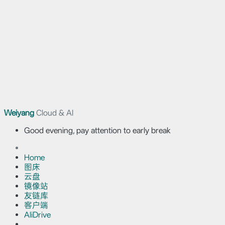
Weiyang
Cloud & AI
Good evening, pay attention to early break
Home
图床
云盘
镜像站
友链库
客户端
AliDrive