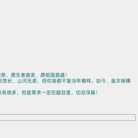
安息，愿生者奋发，愿祖国昌盛！
月悠长，山河无恙，但你我都不复当年模样。如今，虽灾祸横
以有很多，但是需求一定在题目里，切忌浮躁！