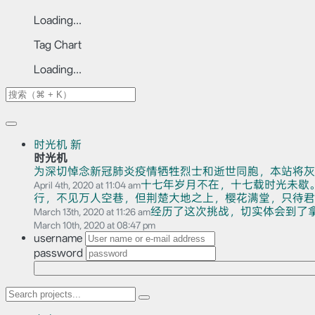
Loading...
Tag Chart
Loading...
时光机
新
时光机
为深切悼念新冠肺炎疫情牺牲烈士和逝世同胞，本站将灰
十七年岁月不在，十七载时光未歇
April 4th, 2020 at 11:04 am
行，不见万人空巷，但荆楚大地之上，樱花满堂，只待君赏。
经历了这次挑战，切实体会到了
March 13th, 2020 at 11:26 am
March 10th, 2020 at 08:47 pm
username
password