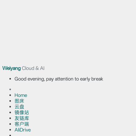
Weiyang
Cloud & AI
Good evening, pay attention to early break
Home
图床
云盘
镜像站
友链库
客户端
AliDrive