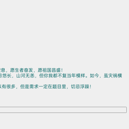
安息，愿生者奋发，愿祖国昌盛！
月悠长，山河无恙，但你我都不复当年模样。如今，虽灾祸横
以有很多，但是需求一定在题目里，切忌浮躁！