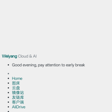
Weiyang
Cloud & AI
Good evening, pay attention to early break
Home
图床
云盘
镜像站
友链库
客户端
AliDrive