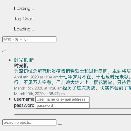
Loading...
Tag Chart
Loading...
时光机
新
时光机
为深切悼念新冠肺炎疫情牺牲烈士和逝世同胞，本站将灰
十七年岁月不在，十七载时光未歇
April 4th, 2020 at 11:04 am
行，不见万人空巷，但荆楚大地之上，樱花满堂，只待君赏。
经历了这次挑战，切实体会到了
March 13th, 2020 at 11:26 am
March 10th, 2020 at 08:47 pm
username
password