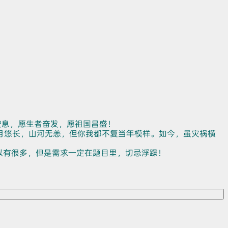
安息，愿生者奋发，愿祖国昌盛！
月悠长，山河无恙，但你我都不复当年模样。如今，虽灾祸横
以有很多，但是需求一定在题目里，切忌浮躁！