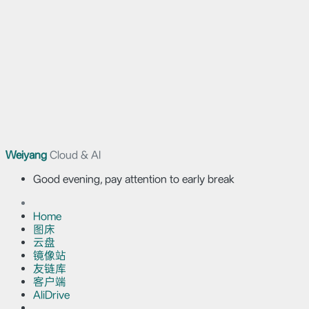
Weiyang
Cloud & AI
Good evening, pay attention to early break
Home
图床
云盘
镜像站
友链库
客户端
AliDrive