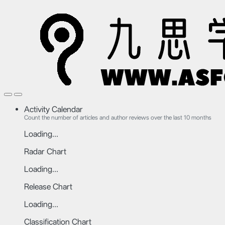
Activity Calendar
Count the number of articles and author reviews over the last 10 months
Loading...
Radar Chart
Loading...
Release Chart
Loading...
Classification Chart