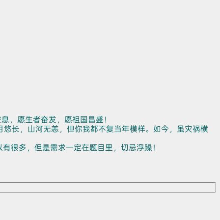
安息，愿生者奋发，愿祖国昌盛！
月悠长，山河无恙，但你我都不复当年模样。如今，虽灾祸横
以有很多，但是需求一定在题目里，切忌浮躁！