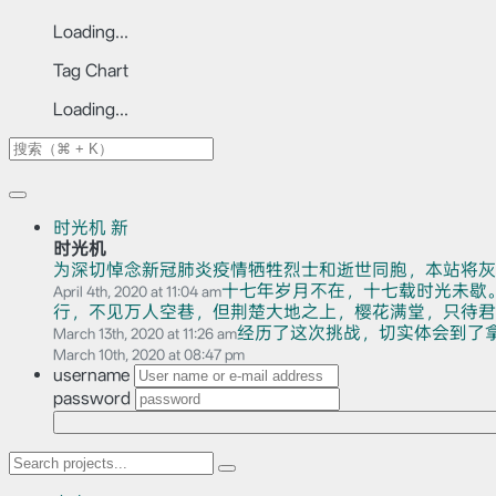
Loading...
Tag Chart
Loading...
时光机
新
时光机
为深切悼念新冠肺炎疫情牺牲烈士和逝世同胞，本站将灰
十七年岁月不在，十七载时光未歇
April 4th, 2020 at 11:04 am
行，不见万人空巷，但荆楚大地之上，樱花满堂，只待君赏。
经历了这次挑战，切实体会到了
March 13th, 2020 at 11:26 am
March 10th, 2020 at 08:47 pm
username
password