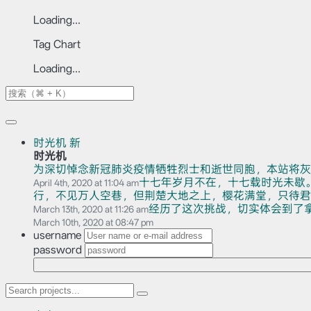
Loading...
Tag Chart
Loading...
时光机
新
时光机
为深切悼念新冠肺炎疫情牺牲烈士和逝世同胞，本站将灰
十七年岁月不在，十七载时光未歇
April 4th, 2020 at 11:04 am
行，不见万人空巷，但荆楚大地之上，樱花满堂，只待君赏。
经历了这次挑战，切实体会到了
March 13th, 2020 at 11:26 am
March 10th, 2020 at 08:47 pm
username
password