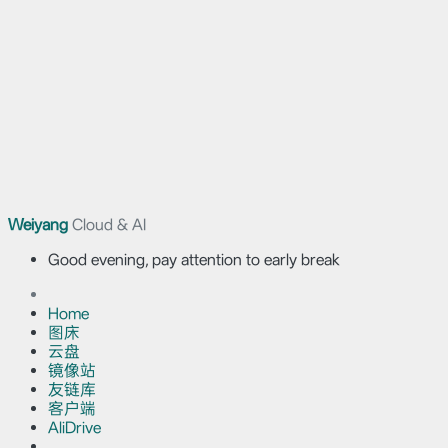
Weiyang
Cloud & AI
Good evening, pay attention to early break
Home
图床
云盘
镜像站
友链库
客户端
AliDrive