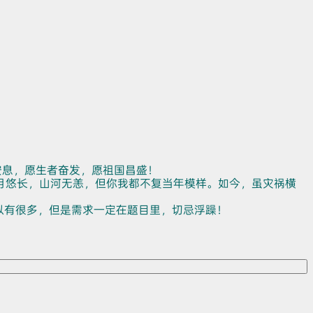
安息，愿生者奋发，愿祖国昌盛！
月悠长，山河无恙，但你我都不复当年模样。如今，虽灾祸横
以有很多，但是需求一定在题目里，切忌浮躁！