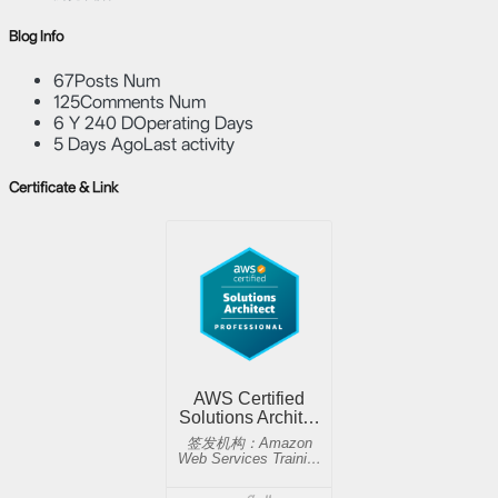
Blog Info
67
Posts Num
125
Comments Num
6 Y 240 D
Operating Days
5 Days Ago
Last activity
Certificate & Link