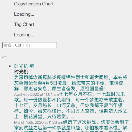
Classification Chart
Loading...
Tag Chart
Loading...
时光机
新
时光机
为深切悼念新冠肺炎疫情牺牲烈士和逝世同胞，本站将
灰色调运营至4月5日凌晨！给您带来的不便，敬请谅
解！愿逝者安息，愿生者奋发，愿祖国昌盛！
十七年岁月不在，十七载时光未
April 4th, 2020 at 11:04 am
歇。每一份热爱都不负期待，每一个梦想亦未敢重载。
十七年，岁月悠长，山河无恙，但你我都不复当年模
样。如今，虽灾祸横行，不见万人空巷，但荆楚大地之
上，樱花满堂，只待君赏。...
经历了这次挑战，切实体会到了
March 13th, 2020 at 11:26 am
拿到试题之后第一件事就是审题，哪怕根本看不懂。解