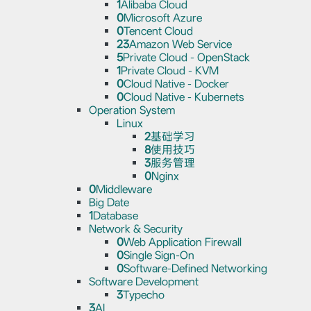
1
Alibaba Cloud
0
Microsoft Azure
0
Tencent Cloud
23
Amazon Web Service
5
Private Cloud - OpenStack
1
Private Cloud - KVM
0
Cloud Native - Docker
0
Cloud Native - Kubernets
Operation System
Linux
2
基础学习
8
使用技巧
3
服务管理
0
Nginx
0
Middleware
Big Date
1
Database
Network & Security
0
Web Application Firewall
0
Single Sign-On
0
Software-Defined Networking
Software Development
3
Typecho
3
AI