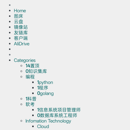
Home
图床
云盘
镜像站
友链库
客户端
AliDrive
Categories
14
置顶
0
知识集库
编程
1
python
1
程序
0
golang
1
科普
软考
1
信息系统项目管理师
0
数据库系统工程师
Infomation Technology
Cloud