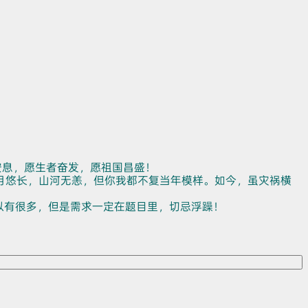
安息，愿生者奋发，愿祖国昌盛！
月悠长，山河无恙，但你我都不复当年模样。如今，虽灾祸横
以有很多，但是需求一定在题目里，切忌浮躁！