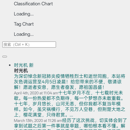
Classification Chart
Loading...
Tag Chart
Loading...
时光机
新
时光机
为深切悼念新冠肺炎疫情牺牲烈士和逝世同胞，本站将
灰色调运营至4月5日凌晨！给您带来的不便，敬请谅
解！愿逝者安息，愿生者奋发，愿祖国昌盛！
十七年岁月不在，十七载时光未
April 4th, 2020 at 11:04 am
歇。每一份热爱都不负期待，每一个梦想亦未敢重载。
十七年，岁月悠长，山河无恙，但你我都不复当年模
样。如今，虽灾祸横行，不见万人空巷，但荆楚大地之
上，樱花满堂，只待君赏。...
经历了这次挑战，切实体会到了
March 13th, 2020 at 11:26 am
拿到试题之后第一件事就是审题，哪怕根本看不懂。解