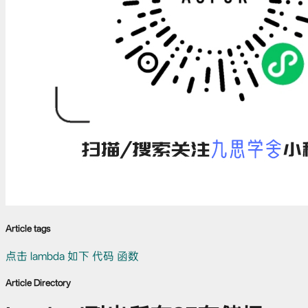
Article tags
点击
lambda
如下
代码
函数
Article Directory