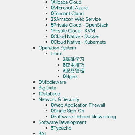
1
Alibaba Cloud
0
Microsoft Azure
0
Tencent Cloud
23
Amazon Web Service
5
Private Cloud - OpenStack
1
Private Cloud - KVM
0
Cloud Native - Docker
0
Cloud Native - Kubernets
Operation System
Linux
2
基础学习
8
使用技巧
3
服务管理
0
Nginx
0
Middleware
Big Date
1
Database
Network & Security
0
Web Application Firewall
0
Single Sign-On
0
Software-Defined Networking
Software Development
3
Typecho
3
AI