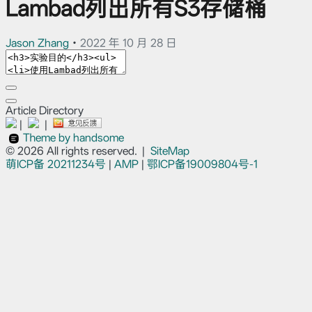
Lambad列出所有S3存储桶
Jason Zhang
•
2022 年 10 月 28 日
Article Directory
|
|
Theme by handsome
© 2026 All rights reserved.
|
SiteMap
萌ICP备
20211234号
|
AMP
|
鄂ICP备19009804号-1