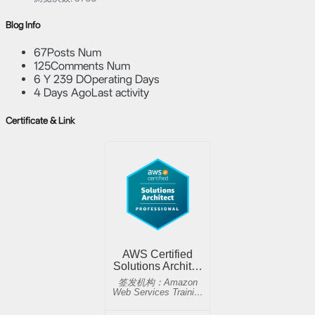
Blog Info
67
Posts Num
125
Comments Num
6 Y 239 D
Operating Days
4 Days Ago
Last activity
Certificate & Link