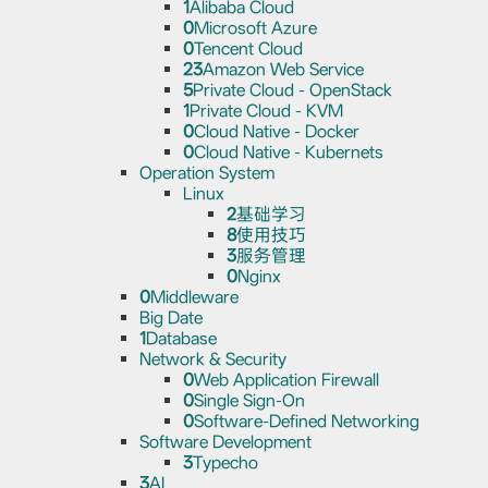
1
Alibaba Cloud
0
Microsoft Azure
0
Tencent Cloud
23
Amazon Web Service
5
Private Cloud - OpenStack
1
Private Cloud - KVM
0
Cloud Native - Docker
0
Cloud Native - Kubernets
Operation System
Linux
2
基础学习
8
使用技巧
3
服务管理
0
Nginx
0
Middleware
Big Date
1
Database
Network & Security
0
Web Application Firewall
0
Single Sign-On
0
Software-Defined Networking
Software Development
3
Typecho
3
AI