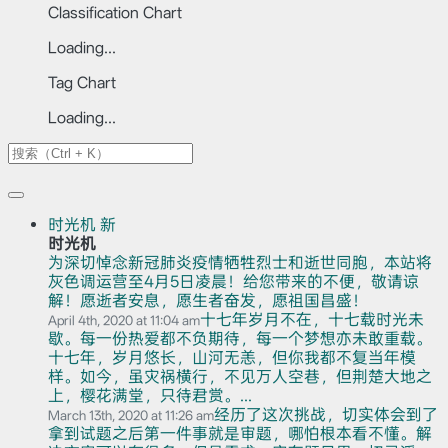
Classification Chart
Loading...
Tag Chart
Loading...
时光机
新
时光机
为深切悼念新冠肺炎疫情牺牲烈士和逝世同胞，本站将
灰色调运营至4月5日凌晨！给您带来的不便，敬请谅
解！愿逝者安息，愿生者奋发，愿祖国昌盛！
十七年岁月不在，十七载时光未
April 4th, 2020 at 11:04 am
歇。每一份热爱都不负期待，每一个梦想亦未敢重载。
十七年，岁月悠长，山河无恙，但你我都不复当年模
样。如今，虽灾祸横行，不见万人空巷，但荆楚大地之
上，樱花满堂，只待君赏。...
经历了这次挑战，切实体会到了
March 13th, 2020 at 11:26 am
拿到试题之后第一件事就是审题，哪怕根本看不懂。解