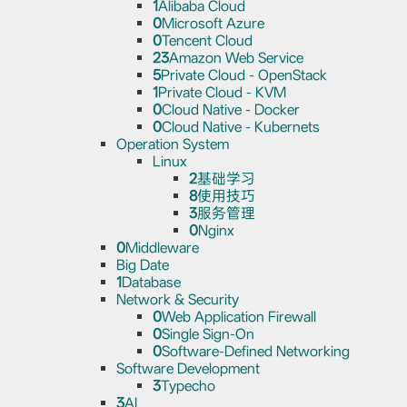
1
Alibaba Cloud
0
Microsoft Azure
0
Tencent Cloud
23
Amazon Web Service
5
Private Cloud - OpenStack
1
Private Cloud - KVM
0
Cloud Native - Docker
0
Cloud Native - Kubernets
Operation System
Linux
2
基础学习
8
使用技巧
3
服务管理
0
Nginx
0
Middleware
Big Date
1
Database
Network & Security
0
Web Application Firewall
0
Single Sign-On
0
Software-Defined Networking
Software Development
3
Typecho
3
AI