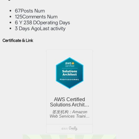
67
Posts Num
125
Comments Num
6 Y 238 D
Operating Days
3 Days Ago
Last activity
Certificate & Link