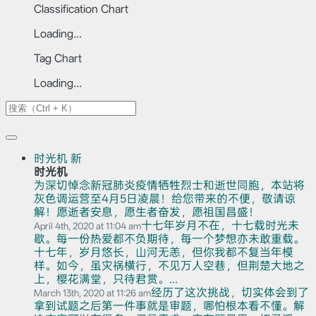
Classification Chart
Loading...
Tag Chart
Loading...
时光机
新
时光机
为深切悼念新冠肺炎疫情牺牲烈士和逝世同胞，本站将
灰色调运营至4月5日凌晨！给您带来的不便，敬请谅
解！愿逝者安息，愿生者奋发，愿祖国昌盛！
十七年岁月不在，十七载时光未
April 4th, 2020 at 11:04 am
歇。每一份热爱都不负期待，每一个梦想亦未敢重载。
十七年，岁月悠长，山河无恙，但你我都不复当年模
样。如今，虽灾祸横行，不见万人空巷，但荆楚大地之
上，樱花满堂，只待君赏。...
经历了这次挑战，切实体会到了
March 13th, 2020 at 11:26 am
拿到试题之后第一件事就是审题，哪怕根本看不懂。解