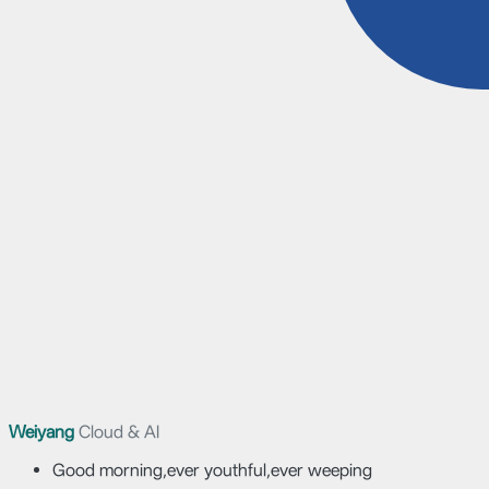
Weiyang
Cloud & AI
Good morning,ever youthful,ever weeping