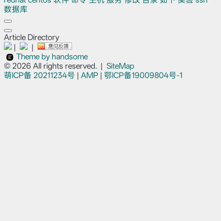
数据库
Article Directory
|
|
Theme by handsome
© 2026 All rights reserved.
|
SiteMap
萌ICP备
20211234号
|
AMP
|
鄂ICP备19009804号-1