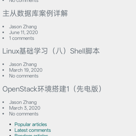
No comments
主从数据库案例详解
Jason Zhang
June 11, 2020
1 comments
Linux基础学习（八）Shell脚本
Jason Zhang
March 19, 2020
No comments
OpenStack环境搭建1（先电版）
Jason Zhang
March 3, 2020
No comments
Popular articles
Latest comments
Random articles