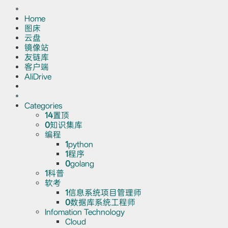
Home
图床
云盘
镜像站
友链库
客户端
AliDrive
Categories
14
置顶
0
知识集库
编程
1
python
1
程序
0
golang
1
科普
软考
1
信息系统项目管理师
0
数据库系统工程师
Infomation Technology
Cloud