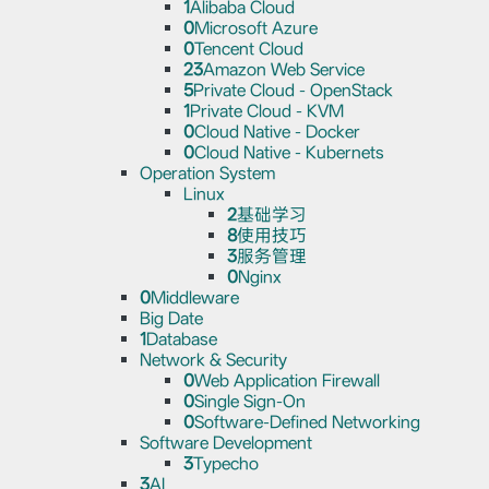
1
Alibaba Cloud
0
Microsoft Azure
0
Tencent Cloud
23
Amazon Web Service
5
Private Cloud - OpenStack
1
Private Cloud - KVM
0
Cloud Native - Docker
0
Cloud Native - Kubernets
Operation System
Linux
2
基础学习
8
使用技巧
3
服务管理
0
Nginx
0
Middleware
Big Date
1
Database
Network & Security
0
Web Application Firewall
0
Single Sign-On
0
Software-Defined Networking
Software Development
3
Typecho
3
AI