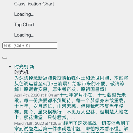
Classification Chart
Loading...
Tag Chart
Loading...
时光机
新
时光机
为深切悼念新冠肺炎疫情牺牲烈士和逝世同胞，本站将
灰色调运营至4月5日凌晨！给您带来的不便，敬请谅
解！愿逝者安息，愿生者奋发，愿祖国昌盛！
十七年岁月不在，十七载时光未
April 4th, 2020 at 11:04 am
歇。每一份热爱都不负期待，每一个梦想亦未敢重载。
十七年，岁月悠长，山河无恙，但你我都不复当年模
样。如今，虽灾祸横行，不见万人空巷，但荆楚大地之
上，樱花满堂，只待君赏。...
经历了这次挑战，切实体会到了
March 13th, 2020 at 11:26 am
拿到试题之后第一件事就是审题，哪怕根本看不懂。解