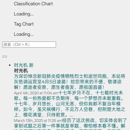
Classification Chart
Loading...
Tag Chart
Loading...
时光机
新
时光机
为深切悼念新冠肺炎疫情牺牲烈士和逝世同胞，本站将
灰色调运营至4月5日凌晨！给您带来的不便，敬请谅
解！愿逝者安息，愿生者奋发，愿祖国昌盛！
十七年岁月不在，十七载时光未
April 4th, 2020 at 11:04 am
歇。每一份热爱都不负期待，每一个梦想亦未敢重载。
十七年，岁月悠长，山河无恙，但你我都不复当年模
样。如今，虽灾祸横行，不见万人空巷，但荆楚大地之
上，樱花满堂，只待君赏。...
经历了这次挑战，切实体会到了
March 13th, 2020 at 11:26 am
拿到试题之后第一件事就是审题，哪怕根本看不懂。解