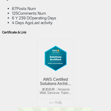
67
Posts Num
125
Comments Num
6 Y 239 D
Operating Days
4 Days Ago
Last activity
Certificate & Link