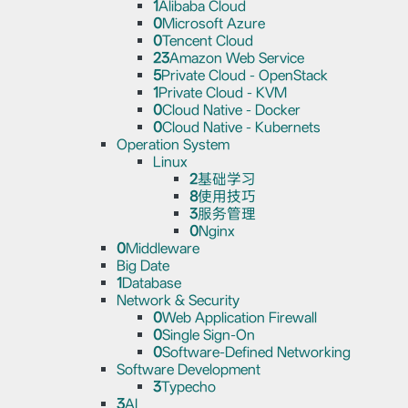
1
Alibaba Cloud
0
Microsoft Azure
0
Tencent Cloud
23
Amazon Web Service
5
Private Cloud - OpenStack
1
Private Cloud - KVM
0
Cloud Native - Docker
0
Cloud Native - Kubernets
Operation System
Linux
2
基础学习
8
使用技巧
3
服务管理
0
Nginx
0
Middleware
Big Date
1
Database
Network & Security
0
Web Application Firewall
0
Single Sign-On
0
Software-Defined Networking
Software Development
3
Typecho
3
AI