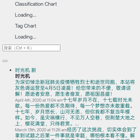
Classification Chart
Loading...
Tag Chart
Loading...
时光机
新
时光机
为深切悼念新冠肺炎疫情牺牲烈士和逝世同胞，本站将
灰色调运营至4月5日凌晨！给您带来的不便，敬请谅
解！愿逝者安息，愿生者奋发，愿祖国昌盛！
十七年岁月不在，十七载时光未
April 4th, 2020 at 11:04 am
歇。每一份热爱都不负期待，每一个梦想亦未敢重载。
十七年，岁月悠长，山河无恙，但你我都不复当年模
样。如今，虽灾祸横行，不见万人空巷，但荆楚大地之
上，樱花满堂，只待君赏。...
经历了这次挑战，切实体会到了
March 13th, 2020 at 11:26 am
拿到试题之后第一件事就是审题，哪怕根本看不懂。解