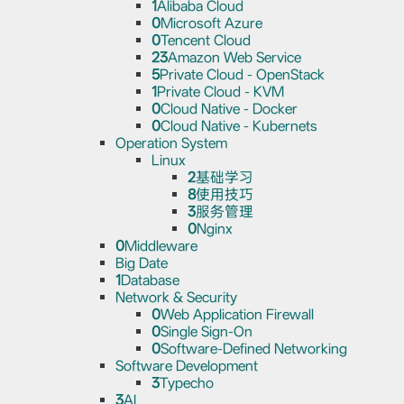
1
Alibaba Cloud
0
Microsoft Azure
0
Tencent Cloud
23
Amazon Web Service
5
Private Cloud - OpenStack
1
Private Cloud - KVM
0
Cloud Native - Docker
0
Cloud Native - Kubernets
Operation System
Linux
2
基础学习
8
使用技巧
3
服务管理
0
Nginx
0
Middleware
Big Date
1
Database
Network & Security
0
Web Application Firewall
0
Single Sign-On
0
Software-Defined Networking
Software Development
3
Typecho
3
AI