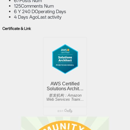
67
Posts Num
125
Comments Num
6 Y 240 D
Operating Days
4 Days Ago
Last activity
Certificate & Link