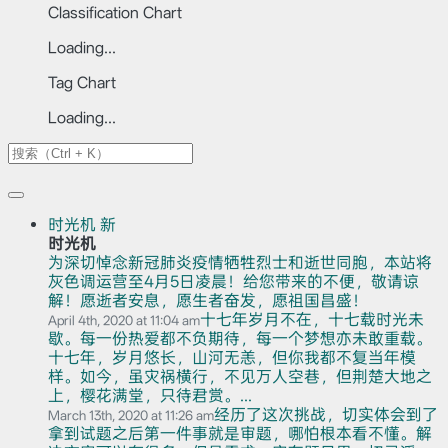
Classification Chart
Loading...
Tag Chart
Loading...
时光机
新
时光机
为深切悼念新冠肺炎疫情牺牲烈士和逝世同胞，本站将
灰色调运营至4月5日凌晨！给您带来的不便，敬请谅
解！愿逝者安息，愿生者奋发，愿祖国昌盛！
十七年岁月不在，十七载时光未
April 4th, 2020 at 11:04 am
歇。每一份热爱都不负期待，每一个梦想亦未敢重载。
十七年，岁月悠长，山河无恙，但你我都不复当年模
样。如今，虽灾祸横行，不见万人空巷，但荆楚大地之
上，樱花满堂，只待君赏。...
经历了这次挑战，切实体会到了
March 13th, 2020 at 11:26 am
拿到试题之后第一件事就是审题，哪怕根本看不懂。解