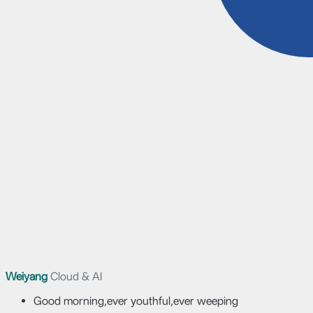
Weiyang
Cloud & AI
Good morning,ever youthful,ever weeping