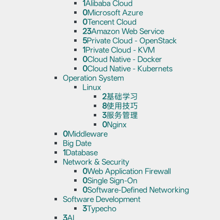
1
Alibaba Cloud
0
Microsoft Azure
0
Tencent Cloud
23
Amazon Web Service
5
Private Cloud - OpenStack
1
Private Cloud - KVM
0
Cloud Native - Docker
0
Cloud Native - Kubernets
Operation System
Linux
2
基础学习
8
使用技巧
3
服务管理
0
Nginx
0
Middleware
Big Date
1
Database
Network & Security
0
Web Application Firewall
0
Single Sign-On
0
Software-Defined Networking
Software Development
3
Typecho
3
AI