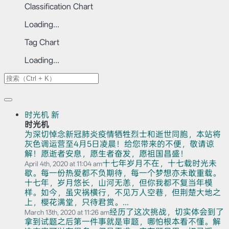
Classification Chart
Loading...
Tag Chart
Loading...
时光机
新
时光机
为深切悼念新冠肺炎疫情牺牲烈士和逝世同胞，本站将
灰色调运营至4月5日凌晨！给您带来的不便，敬请谅
解！愿逝者安息，愿生者奋发，愿祖国昌盛！
十七年岁月不在，十七载时光未
April 4th, 2020 at 11:04 am
歇。每一份热爱都不负期待，每一个梦想亦未敢重载。
十七年，岁月悠长，山河无恙，但你我都不复当年模
样。如今，虽灾祸横行，不见万人空巷，但荆楚大地之
上，樱花满堂，只待君赏。...
经历了这次挑战，切实体会到了
March 13th, 2020 at 11:26 am
拿到试题之后第一件事就是审题，哪怕根本看不懂。解