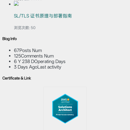
SL/TLS 证书原理与部署指南
浏览次数:
50
Blog Info
67
Posts Num
125
Comments Num
6 Y 238 D
Operating Days
3 Days Ago
Last activity
Certificate & Link