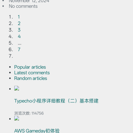
November 12, 2024
No comments
1
2
3
4
...
7
Popular articles
Latest comments
Random articles
Typecho小程序详细教程（二）基本搭建
浏览次数:
114756
AWS Gameday初体验