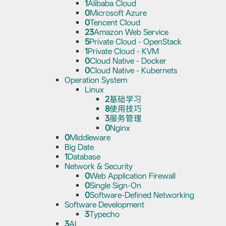
1
Alibaba Cloud
0
Microsoft Azure
0
Tencent Cloud
23
Amazon Web Service
5
Private Cloud - OpenStack
1
Private Cloud - KVM
0
Cloud Native - Docker
0
Cloud Native - Kubernets
Operation System
Linux
2
基础学习
8
使用技巧
3
服务管理
0
Nginx
0
Middleware
Big Date
1
Database
Network & Security
0
Web Application Firewall
0
Single Sign-On
0
Software-Defined Networking
Software Development
3
Typecho
3
AI