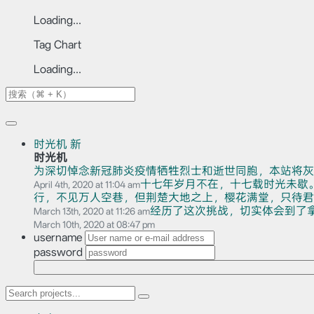
Loading...
Tag Chart
Loading...
时光机
新
时光机
为深切悼念新冠肺炎疫情牺牲烈士和逝世同胞，本站将灰
十七年岁月不在，十七载时光未歇
April 4th, 2020 at 11:04 am
行，不见万人空巷，但荆楚大地之上，樱花满堂，只待君赏。
经历了这次挑战，切实体会到了
March 13th, 2020 at 11:26 am
March 10th, 2020 at 08:47 pm
username
password