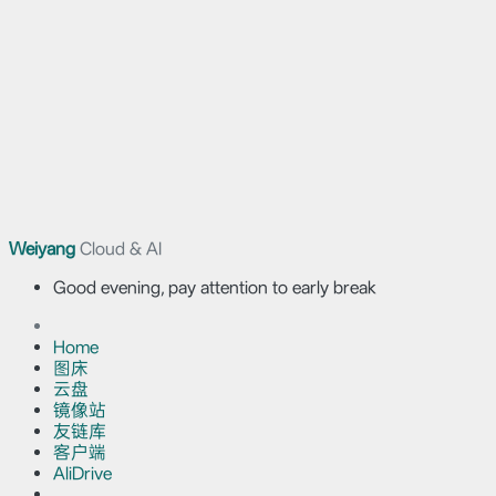
Weiyang
Cloud & AI
Good evening, pay attention to early break
Home
图床
云盘
镜像站
友链库
客户端
AliDrive