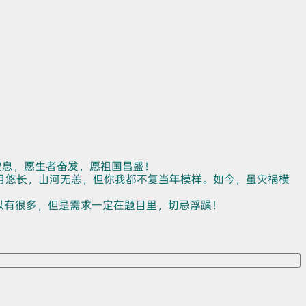
安息，愿生者奋发，愿祖国昌盛！
月悠长，山河无恙，但你我都不复当年模样。如今，虽灾祸横
以有很多，但是需求一定在题目里，切忌浮躁！