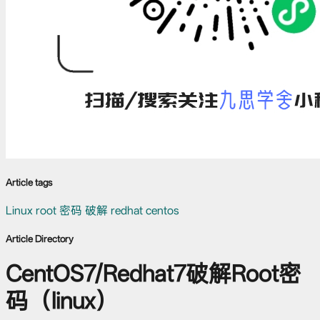
Article tags
Linux
root
密码
破解
redhat
centos
Article Directory
CentOS7/Redhat7破解Root密
码（linux）