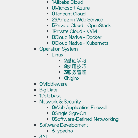
1
Alibaba Cloud
0
Microsoft Azure
0
Tencent Cloud
23
Amazon Web Service
5
Private Cloud - OpenStack
1
Private Cloud - KVM
0
Cloud Native - Docker
0
Cloud Native - Kubernets
Operation System
Linux
2
基础学习
8
使用技巧
3
服务管理
0
Nginx
0
Middleware
Big Date
1
Database
Network & Security
0
Web Application Firewall
0
Single Sign-On
0
Software-Defined Networking
Software Development
3
Typecho
3
AI