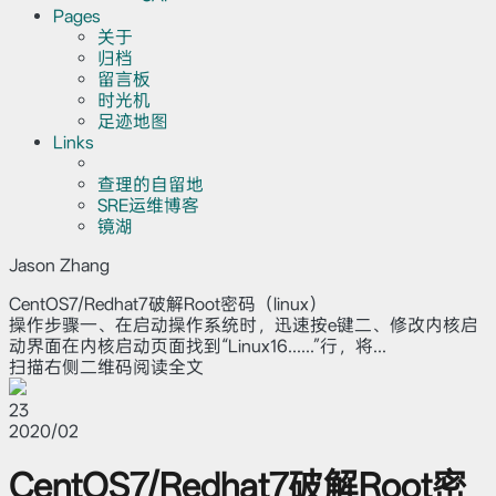
Pages
关于
归档
留言板
时光机
足迹地图
Links
查理的自留地
SRE运维博客
镜湖
Jason Zhang
CentOS7/Redhat7破解Root密码（linux）
操作步骤一、在启动操作系统时，迅速按e键二、修改内核启
动界面在内核启动页面找到“Linux16......”行，将...
扫描右侧二维码阅读全文
23
2020/02
CentOS7/Redhat7破解Root密