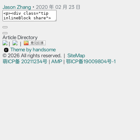
Jason Zhang
•
2020 年 02 月 23 日
Article Directory
|
|
Theme by handsome
© 2026 All rights reserved.
|
SiteMap
萌ICP备
20211234号
|
AMP
|
鄂ICP备19009804号-1