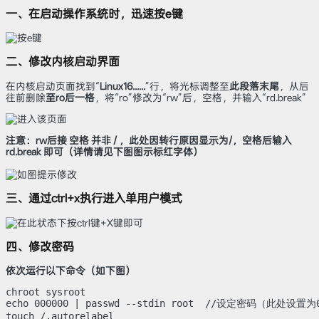
一、在启动操作系统时，迅速按e键
二、修改内核启动界面
在内核启动页面找到“
Linux16......
”行，将光标调整至
此段落末尾
，从后
往前删除
至ro后一格
，将“ro”修改为“rw”后，空格，并输入“rd.break”
注意：rw后接 空格 并非 / ，此处因转行原因显示为/，空格后输入
rd.break 即可（详情请见下图图示标红字体）
三、通过ctrl+x执行进入单用户模式
四、修改密码
依次运行以下命令（如下图）
chroot sysroot

echo 000000 | passwd --stdin root  //设定密码（此处设置为0
touch /.autorelabel
