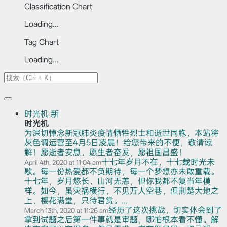
Classification Chart
Loading...
Tag Chart
Loading...
时光机
新
时光机
为深切悼念新冠肺炎疫情牺牲烈士和逝世同胞，本站将
灰色调运营至4月5日凌晨！给您带来的不便，敬请谅
解！愿逝者安息，愿生者奋发，愿祖国昌盛！
十七年岁月不在，十七载时光未
April 4th, 2020 at 11:04 am
歇。每一份热爱都不负期待，每一个梦想亦未敢重载。
十七年，岁月悠长，山河无恙，但你我都不复当年模
样。如今，虽灾祸横行，不见万人空巷，但荆楚大地之
上，樱花满堂，只待君赏。...
经历了这次挑战，切实体会到了
March 13th, 2020 at 11:26 am
拿到试题之后第一件事就是审题，哪怕根本看不懂。解