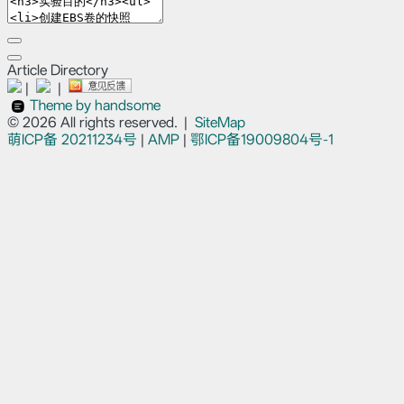
Article Directory
|
|
Theme by handsome
© 2026 All rights reserved.
|
SiteMap
萌ICP备
20211234号
|
AMP
|
鄂ICP备19009804号-1