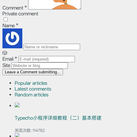
Comment
*
Private comment
Name
*
🎲
Email
*
Site
Leave a Comment
submitting...
Popular articles
Latest comments
Random articles
Typecho小程序详细教程（二）基本搭建
浏览次数:
114782