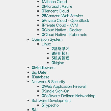
1
Alibaba Cloud
0
Microsoft Azure
0
Tencent Cloud
23
Amazon Web Service
5
Private Cloud - OpenStack
1
Private Cloud - KVM
0
Cloud Native - Docker
0
Cloud Native - Kubernets
Operation System
Linux
2
基础学习
8
使用技巧
3
服务管理
0
Nginx
0
Middleware
Big Date
1
Database
Network & Security
0
Web Application Firewall
0
Single Sign-On
0
Software-Defined Networking
Software Development
3
Typecho
3
AI