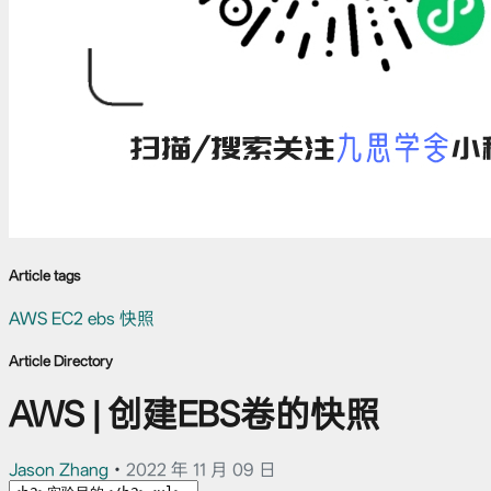
Article tags
AWS
EC2
ebs
快照
Article Directory
AWS | 创建EBS卷的快照
Jason Zhang
•
2022 年 11 月 09 日