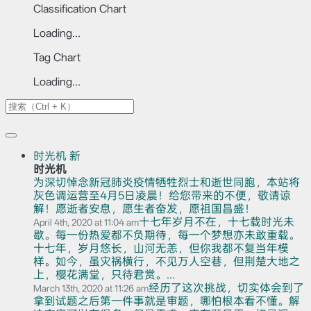
Classification Chart
Loading...
Tag Chart
Loading...
时光机
新
时光机
为深切悼念新冠肺炎疫情牺牲烈士和逝世同胞，本站将
灰色调运营至4月5日凌晨！给您带来的不便，敬请谅
解！愿逝者安息，愿生者奋发，愿祖国昌盛！
十七年岁月不在，十七载时光未
April 4th, 2020 at 11:04 am
歇。每一份热爱都不负期待，每一个梦想亦未敢重载。
十七年，岁月悠长，山河无恙，但你我都不复当年模
样。如今，虽灾祸横行，不见万人空巷，但荆楚大地之
上，樱花满堂，只待君赏。...
经历了这次挑战，切实体会到了
March 13th, 2020 at 11:26 am
拿到试题之后第一件事就是审题，哪怕根本看不懂。解