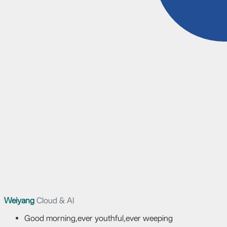
Weiyang
Cloud & AI
Good morning,ever youthful,ever weeping