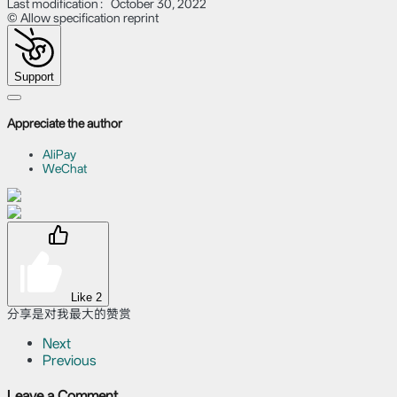
Last modification：October 30, 2022
© Allow specification reprint
Support
Appreciate the author
AliPay
WeChat
Like
2
分享是对我最大的赞赏
Next
Previous
Leave a Comment