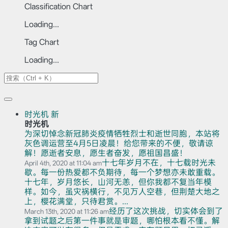
Classification Chart
Loading...
Tag Chart
Loading...
时光机
新
时光机
为深切悼念新冠肺炎疫情牺牲烈士和逝世同胞，本站将
灰色调运营至4月5日凌晨！给您带来的不便，敬请谅
解！愿逝者安息，愿生者奋发，愿祖国昌盛！
十七年岁月不在，十七载时光未
April 4th, 2020 at 11:04 am
歇。每一份热爱都不负期待，每一个梦想亦未敢重载。
十七年，岁月悠长，山河无恙，但你我都不复当年模
样。如今，虽灾祸横行，不见万人空巷，但荆楚大地之
上，樱花满堂，只待君赏。...
经历了这次挑战，切实体会到了
March 13th, 2020 at 11:26 am
拿到试题之后第一件事就是审题，哪怕根本看不懂。解