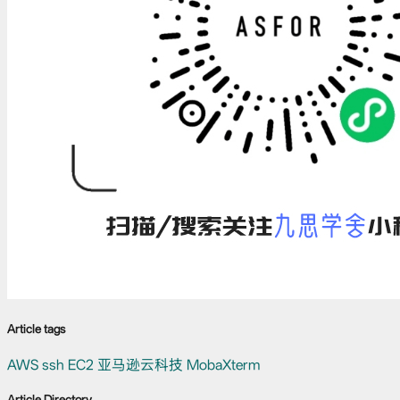
Article tags
AWS
ssh
EC2
亚马逊云科技
MobaXterm
Article Directory