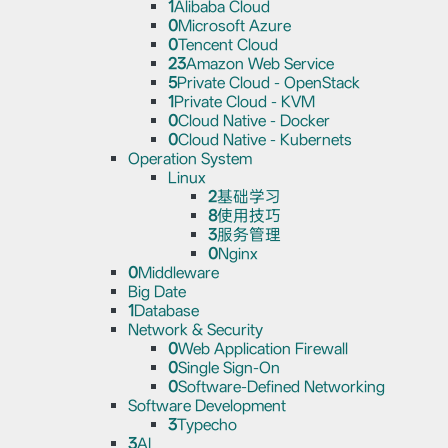
1
Alibaba Cloud
0
Microsoft Azure
0
Tencent Cloud
23
Amazon Web Service
5
Private Cloud - OpenStack
1
Private Cloud - KVM
0
Cloud Native - Docker
0
Cloud Native - Kubernets
Operation System
Linux
2
基础学习
8
使用技巧
3
服务管理
0
Nginx
0
Middleware
Big Date
1
Database
Network & Security
0
Web Application Firewall
0
Single Sign-On
0
Software-Defined Networking
Software Development
3
Typecho
3
AI