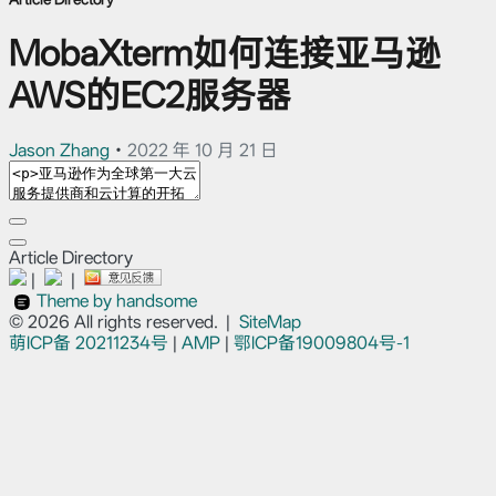
MobaXterm如何连接亚马逊
AWS的EC2服务器
Jason Zhang
•
2022 年 10 月 21 日
Article Directory
|
|
Theme by handsome
© 2026 All rights reserved.
|
SiteMap
萌ICP备
20211234号
|
AMP
|
鄂ICP备19009804号-1