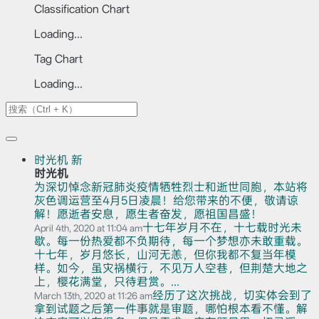
Classification Chart
Loading...
Tag Chart
Loading...
时光机
新
时光机
为深切悼念新冠肺炎疫情牺牲烈士和逝世同胞，本站将
灰色调运营至4月5日凌晨！给您带来的不便，敬请谅
解！愿逝者安息，愿生者奋发，愿祖国昌盛！
十七年岁月不在，十七载时光未
April 4th, 2020 at 11:04 am
歇。每一份热爱都不负期待，每一个梦想亦未敢重载。
十七年，岁月悠长，山河无恙，但你我都不复当年模
样。如今，虽灾祸横行，不见万人空巷，但荆楚大地之
上，樱花满堂，只待君赏。...
经历了这次挑战，切实体会到了
March 13th, 2020 at 11:26 am
拿到试题之后第一件事就是审题，哪怕根本看不懂。解