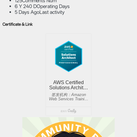
125
Comments Num
6 Y 240 D
Operating Days
5 Days Ago
Last activity
Certificate & Link