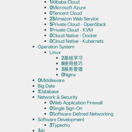
1
Alibaba Cloud
0
Microsoft Azure
0
Tencent Cloud
23
Amazon Web Service
5
Private Cloud - OpenStack
1
Private Cloud - KVM
0
Cloud Native - Docker
0
Cloud Native - Kubernets
Operation System
Linux
2
基础学习
8
使用技巧
3
服务管理
0
Nginx
0
Middleware
Big Date
1
Database
Network & Security
0
Web Application Firewall
0
Single Sign-On
0
Software-Defined Networking
Software Development
3
Typecho
3
AI