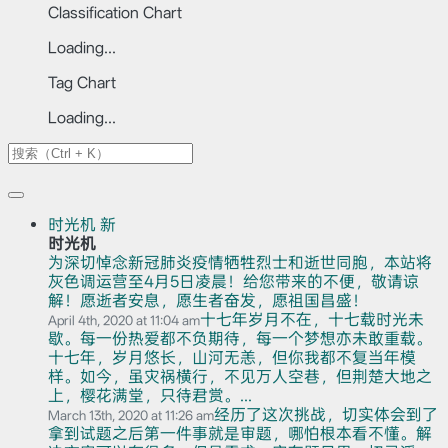
Classification Chart
Loading...
Tag Chart
Loading...
时光机
新
时光机
为深切悼念新冠肺炎疫情牺牲烈士和逝世同胞，本站将
灰色调运营至4月5日凌晨！给您带来的不便，敬请谅
解！愿逝者安息，愿生者奋发，愿祖国昌盛！
十七年岁月不在，十七载时光未
April 4th, 2020 at 11:04 am
歇。每一份热爱都不负期待，每一个梦想亦未敢重载。
十七年，岁月悠长，山河无恙，但你我都不复当年模
样。如今，虽灾祸横行，不见万人空巷，但荆楚大地之
上，樱花满堂，只待君赏。...
经历了这次挑战，切实体会到了
March 13th, 2020 at 11:26 am
拿到试题之后第一件事就是审题，哪怕根本看不懂。解