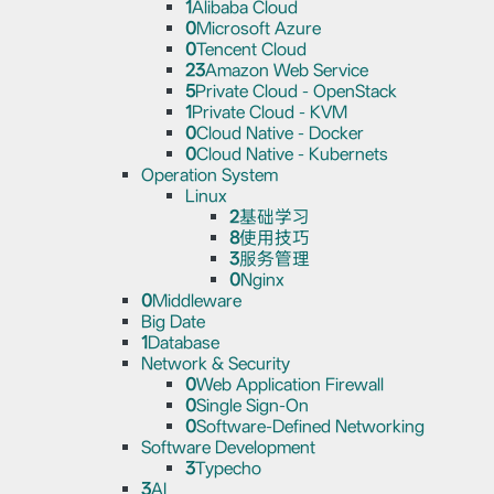
1
Alibaba Cloud
0
Microsoft Azure
0
Tencent Cloud
23
Amazon Web Service
5
Private Cloud - OpenStack
1
Private Cloud - KVM
0
Cloud Native - Docker
0
Cloud Native - Kubernets
Operation System
Linux
2
基础学习
8
使用技巧
3
服务管理
0
Nginx
0
Middleware
Big Date
1
Database
Network & Security
0
Web Application Firewall
0
Single Sign-On
0
Software-Defined Networking
Software Development
3
Typecho
3
AI