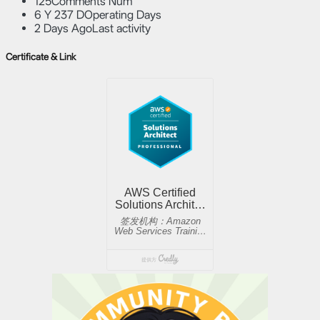
125
Comments Num
6 Y 237 D
Operating Days
2 Days Ago
Last activity
Certificate & Link