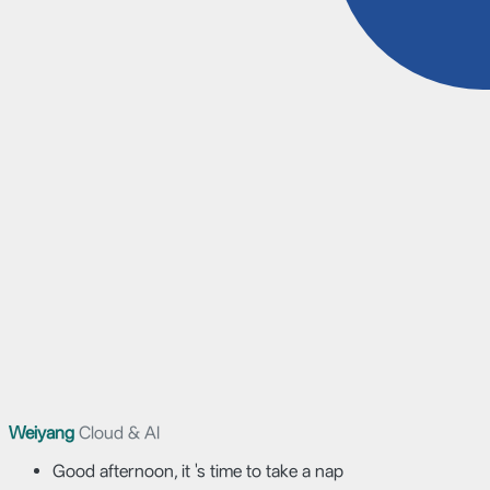
Weiyang
Cloud & AI
Good afternoon, it 's time to take a nap