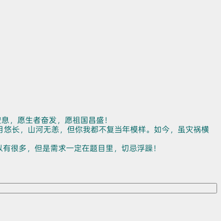
安息，愿生者奋发，愿祖国昌盛！
月悠长，山河无恙，但你我都不复当年模样。如今，虽灾祸横
以有很多，但是需求一定在题目里，切忌浮躁！