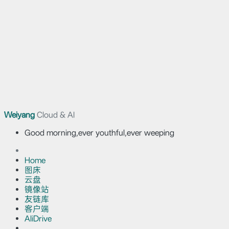
Weiyang
Cloud & AI
Good morning,ever youthful,ever weeping
Home
图床
云盘
镜像站
友链库
客户端
AliDrive