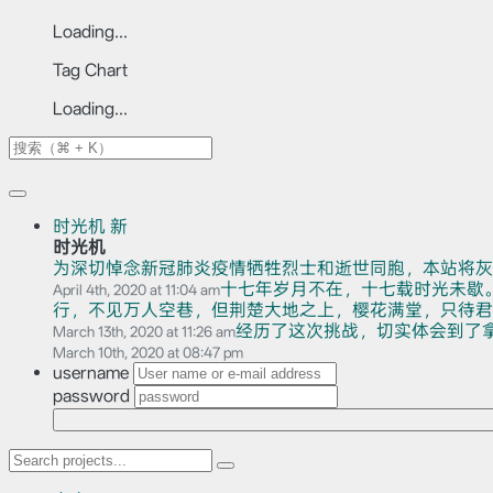
Loading...
Tag Chart
Loading...
时光机
新
时光机
为深切悼念新冠肺炎疫情牺牲烈士和逝世同胞，本站将灰
十七年岁月不在，十七载时光未歇
April 4th, 2020 at 11:04 am
行，不见万人空巷，但荆楚大地之上，樱花满堂，只待君赏。
经历了这次挑战，切实体会到了
March 13th, 2020 at 11:26 am
March 10th, 2020 at 08:47 pm
username
password