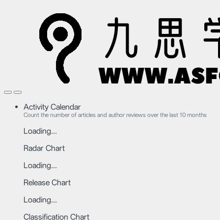
Activity Calendar
Count the number of articles and author reviews over the last 10 months
Loading...
Radar Chart
Loading...
Release Chart
Loading...
Classification Chart