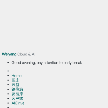
Weiyang
Cloud & AI
Good evening, pay attention to early break
Home
图床
云盘
镜像站
友链库
客户端
AliDrive