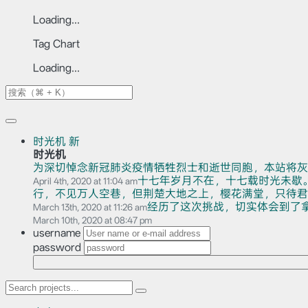
Loading...
Tag Chart
Loading...
时光机
新
时光机
为深切悼念新冠肺炎疫情牺牲烈士和逝世同胞，本站将灰
十七年岁月不在，十七载时光未歇
April 4th, 2020 at 11:04 am
行，不见万人空巷，但荆楚大地之上，樱花满堂，只待君赏。
经历了这次挑战，切实体会到了
March 13th, 2020 at 11:26 am
March 10th, 2020 at 08:47 pm
username
password