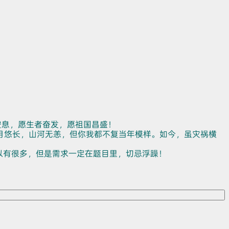
安息，愿生者奋发，愿祖国昌盛！
月悠长，山河无恙，但你我都不复当年模样。如今，虽灾祸横
以有很多，但是需求一定在题目里，切忌浮躁！