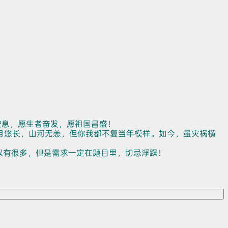
安息，愿生者奋发，愿祖国昌盛！
月悠长，山河无恙，但你我都不复当年模样。如今，虽灾祸横
以有很多，但是需求一定在题目里，切忌浮躁！