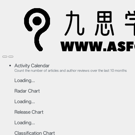
Activity Calendar
Count the number of articles and author reviews over the last 10 months
Loading...
Radar Chart
Loading...
Release Chart
Loading...
Classification Chart