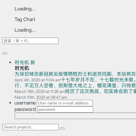
Loading...
Tag Chart
Loading...
时光机
新
时光机
为深切悼念新冠肺炎疫情牺牲烈士和逝世同胞，本站将灰
十七年岁月不在，十七载时光未歇
April 4th, 2020 at 11:04 am
行，不见万人空巷，但荆楚大地之上，樱花满堂，只待君赏。
经历了这次挑战，切实体会到了
March 13th, 2020 at 11:26 am
March 10th, 2020 at 08:47 pm
username
password