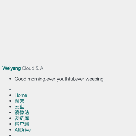
Weiyang
Cloud & AI
Good morning,ever youthful,ever weeping
Home
图床
云盘
镜像站
友链库
客户端
AliDrive